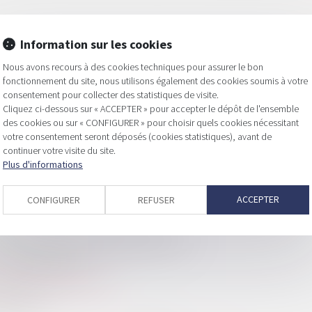
Information sur les cookies
Nous avons recours à des cookies techniques pour assurer le bon
fonctionnement du site, nous utilisons également des cookies soumis à votre
consentement pour collecter des statistiques de visite.
s associées
Cliquez ci-dessous sur « ACCEPTER » pour accepter le dépôt de l'ensemble
des cookies ou sur « CONFIGURER » pour choisir quels cookies nécessitant
constituent-ils une créance utile ?
votre consentement seront déposés (cookies statistiques), avant de
dividuelles
continuer votre visite du site.
Plus d'informations
 continuation
ement familial saisissable
ACCEPTER
CONFIGURER
REFUSER
ent au preneur en liquidation judiciaire
incipale et divorce
tution en nature des parts
udiciaire