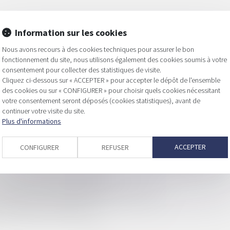
Information sur les cookies
Nous avons recours à des cookies techniques pour assurer le bon
fonctionnement du site, nous utilisons également des cookies soumis à votre
consentement pour collecter des statistiques de visite.
n trophée marketing échappe au Code de la consommation
Cliquez ci-dessous sur « ACCEPTER » pour accepter le dépôt de l'ensemble
des cookies ou sur « CONFIGURER » pour choisir quels cookies nécessitant
votre consentement seront déposés (cookies statistiques), avant de
ionnel
continuer votre visite du site.
Plus d'informations
ères : plus de 100 000 produits retirés du marché
tabacs manufacturés en France !
ACCEPTER
CONFIGURER
REFUSER
 : dernières nouveautés concernant la procédure d’indemnisation 
espect des mentions obligatoires
A) vise une responsabilisation des plateformes
viandes dans les restaurants