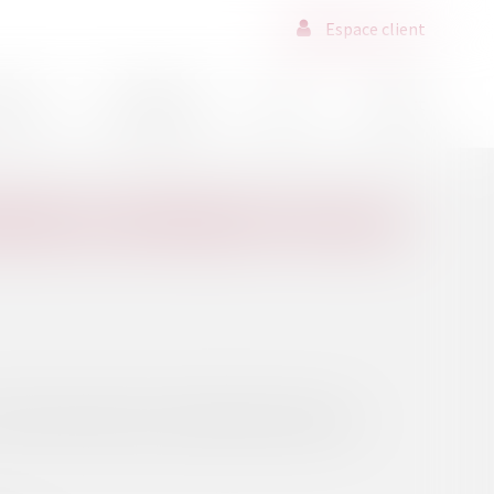
Espace client
ssions
Déontologie
Actus
Contact
ÈRE DE DÉPENSES FISCALES
mission des finances de l’Assemblée nationale, en