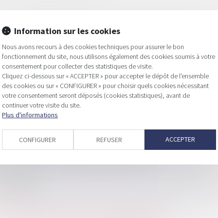
Information sur les cookies
Nous avons recours à des cookies techniques pour assurer le bon
fonctionnement du site, nous utilisons également des cookies soumis à votre
consentement pour collecter des statistiques de visite.
Cliquez ci-dessous sur « ACCEPTER » pour accepter le dépôt de l'ensemble
des cookies ou sur « CONFIGURER » pour choisir quels cookies nécessitant
votre consentement seront déposés (cookies statistiques), avant de
e foncière, même en cas d’exercice du droit de préemption
continuer votre visite du site.
Plus d'informations
ar la commune reste redevable de la taxe foncière
erritoriales
ACCEPTER
CONFIGURER
REFUSER
 l'impôt sur le revenu des SCI de construction
t immobilier
tière de dépenses fiscales en faveur du logement ?