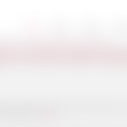
Cabinet
L'équipe
Nos mi
Accueil
tions de la Cour des comptes en matière de dépenses fiscales en faveur du logement ?
E LA COUR DES COMPTES EN MATI
ion des dépenses fiscales en faveur du logement, demandé par la com
 lois de finances...
Lire la suite