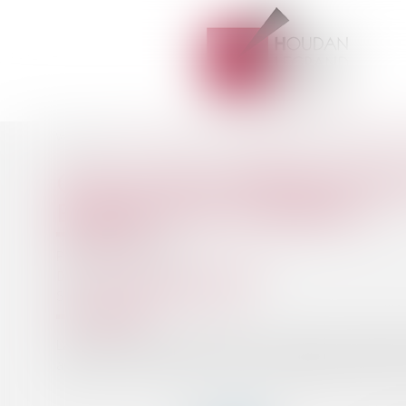
Accueil
Droit fiscal
Fiscalité immobilière
Quelles recommanda
Vous êtes ici :
QUELLES RECOMMANDATIONS D
EN FAVEUR DU LOGEMENT ?
Publié le :
27/03/2019
Droit fiscal
/
Fiscalité immobilière
Source :
www.fiscalonline.com
La Cour des comptes a rendu public un rapport sur la gest
application de l’article 58-2° de la loi organique relative aux