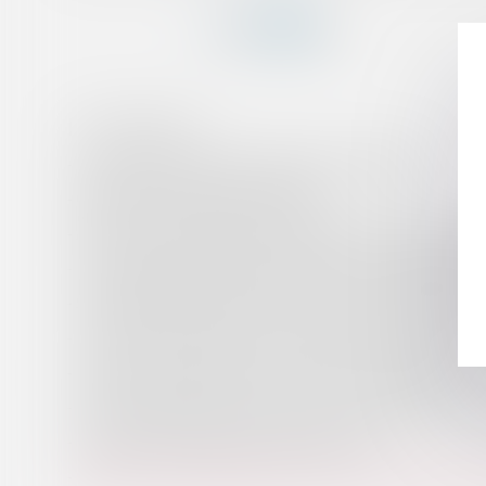
HISTORIQUE
L'exonération de taxe foncière pour les EPHAD
Quid de la taxe Gemapi pour 2019
Aucune remise gracieuse automatique en matière de tax
Le propriétaire qui souhaite vendre un bien préempté p
Stabilisation des dotations de l’État aux collectivités t
Le Conseil d'Etat précise les conditions de soumission à
Nouvelles conditions d'octroi de l'éco-prêt à taux zéro
Fin de la domiciliation des revenus en échange d’un prê
Droit d'entrée au bail commercial et TVA
Quelles recommandations de la Cour des comptes en ma