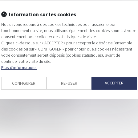
Information sur les cookies
Nous avons recours à des cookies techniques pour assurer le bon
fonctionnement du site, nous utilisons également des cookies soumis à votre
tion forcée !
consentement pour collecter des statistiques de visite.
Cliquez ci-dessous sur « ACCEPTER » pour accepter le dépôt de l'ensemble
 les sociétés encourent elles une sanction pénale ?
des cookies ou sur « CONFIGURER » pour choisir quels cookies nécessitant
votre consentement seront déposés (cookies statistiques), avant de
 31 décembre 2024
continuer votre visite du site.
aussi longtemps que ses droits et obligations à caractère social n
Plus d'informations
ACCEPTER
CONFIGURER
REFUSER
'attente de sa révocation
socié égalitaire annulée pour fraude
ecter les statuts peut être annulée
 LégiFiscal
r défaut de leur établissement