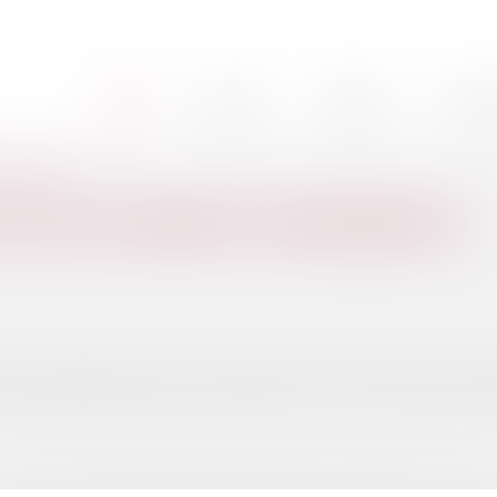
Cabinet
L'équipe
Nos mi
Accueil
t d’intégration
É D’UN CONTRAT D’INTÉGRATION
 leur engraissement puis, sauf exception, les revend une autre sociét