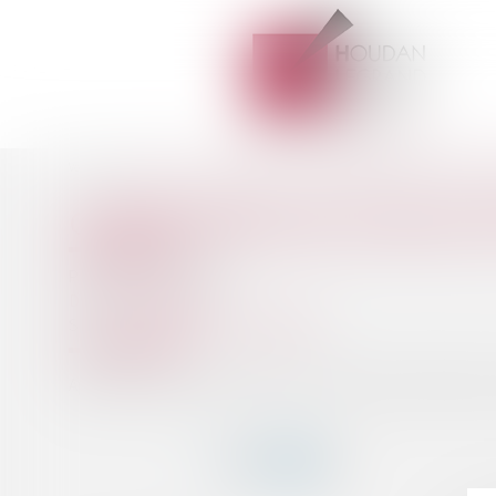
Accueil
Droit des sociétés
Conséquence de la nullité d’un contra
Vous êtes ici :
CONSÉQUENCE DE LA NULLIT
Publié le :
23/12/2020
Droit des sociétés
Source :
www.gazette-du-palais.fr
Après avoir acheté des bovins à une société, un GAEC assure