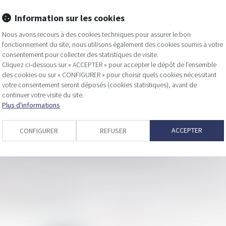
Information sur les cookies
Nous avons recours à des cookies techniques pour assurer le bon
fonctionnement du site, nous utilisons également des cookies soumis à votre
ation pour déduire des travaux : un abus de droit
consentement pour collecter des statistiques de visite.
gistique
Cliquez ci-dessous sur « ACCEPTER » pour accepter le dépôt de l'ensemble
des cookies ou sur « CONFIGURER » pour choisir quels cookies nécessitant
de société par actions simplifiée
votre consentement seront déposés (cookies statistiques), avant de
continuer votre visite du site.
e l’immeuble de la SCI et l’objet social
Plus d'informations
0 assimilée à la perte du local loué
ACCEPTER
CONFIGURER
REFUSER
sur la clause d’exclusion des biens professionnels
al ?
xercice de vos missions
<<
<
1
2
3
4
5
>
>>