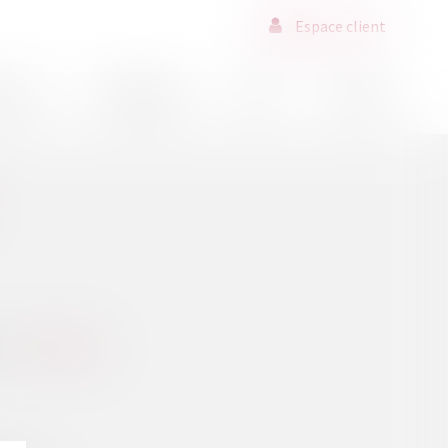
Espace client
ssions
Déontologie
Actus
Contact
é...
Lire la suite