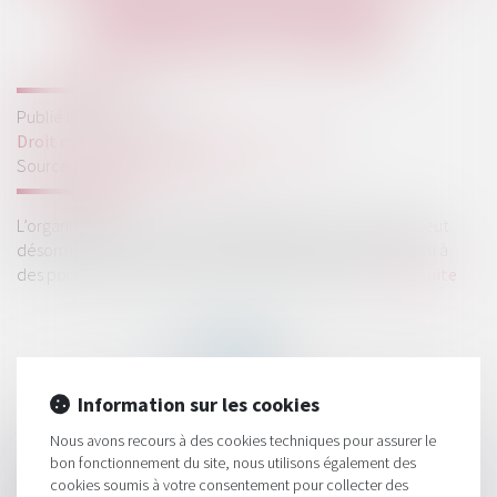
AMENDE FORFAITAIRE
DÉSORMAIS POSSIBLE
Publié le :
27/04/2023
Droit commercial
/
Droit de la concurrence
Source :
efl.businesscomm.fr
L’organisateur d’une vente au déballage non déclarée peut
désormais payer une amende forfaitaire et échapper ainsi à
des poursuites devant le tribunal correctionnel...
Lire la suite
Information sur les cookies
Nous avons recours à des cookies techniques pour assurer le
HISTORIQUE
bon fonctionnement du site, nous utilisons également des
cookies soumis à votre consentement pour collecter des
Responsabilité du syndicat des copropriétaires en matière