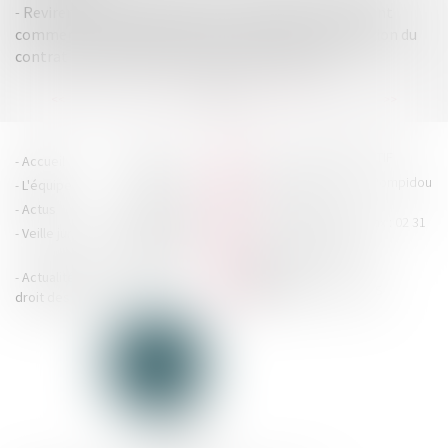
Revirement de jurisprudence : la faute grave de l'agent
commercial découverte postérieurement à la résiliation du
contrat ne le prive pas de son droit à indemnité
...
...
<<
<
5
6
7
8
9
10
11
>
>>
HOUDAN LEGRAND RÉTIF
Accueil
Cabinet
4 boulevard Georges Pompidou
L'équipe
Nos missions
- 14000 CAEN
Actus
Contact
Tél : 02 31 29 20 20 - Fax : 02 31
Veille juridique
Actualités en
29 20 25
accueil@hlr-
droit social
avocats.fr
Actualités en
Articles
CONTACTEZ-NOUS
droit des affaires