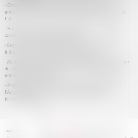
Elon Musk attaque Apple et OpenAI pour entente
anticoncurrentielle : une bataille judiciaire pour l’avenir de
l’IA
Hôteliers et plateformes de réservation : des relations
commerciales souvent déséquilibrées
Secteur de la publicité en ligne : le rapporteur général
indique avoir notifié un grief au groupe Meta
Abus de position dominante et discours dénigrant : la Cour
de cassation encadre strictement la communication des
entreprises dominantes !
Pratiques anticoncurrentielles et pouvoir d’enquête de
l’Autorité de la concurrence : dernières précisions
jurisprudentielles
...
<<
<
1
2
3
4
5
6
7
>
>>
HOUDAN LEGRAND RÉTIF
Accueil
Cabinet
4 boulevard Georges Pompidou