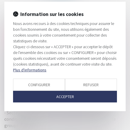
Information sur les cookies
HISTORIQUE
Nous avons recours à des cookies techniques pour assurer le
bon fonctionnement du site, nous utilisons également des
L'Autorité publie ses observations sur le rapport de l’ART
cookies soumis à votre consentement pour collecter des
concernant l’ouverture à la concurrence du transport
statistiques de visite.
ferroviaire
Cliquez ci-dessous sur « ACCEPTER » pour accepter le dépôt
Concurrence déloyale et déontologie des experts-
de l'ensemble des cookies ou sur « CONFIGURER » pour choisir
quels cookies nécessitant votre consentement seront déposés
comptables : le manquement déontologique ne suffit pas à
(cookies statistiques), avant de continuer votre visite du site.
lui seul
Plus d'informations
L'Autorité de la concurrence lance une consultation
publique dans le cadre d’une étude relative aux orientations
CONFIGURER
REFUSER
informelles en matière de développement durable
Matériaux de construction : la commission des affaires
ACCEPTER
économiques du Sénat saisit l’Autorité de la concurrence
Secteur de l’habillement : l’Autorité autorise sans
conditions la prise de contrôle de la société Jacadi par le
groupe Deveaux