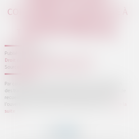
RAPPORT DE L’ART
CONCERNANT L’OUVERTURE À
LA CONCURRENCE DU
TRANSPORT FERROVIAIRE
Publié le :
09/07/2026
Droit commercial
/
Droit de la concurrence
Source :
www.autoritedelaconcurrence.fr
Par courrier en date du 4 juin 2026, l’Autorité de régulation
des transports a sollicité l’Autorité de la concurrence afin de
recueillir ses observations sur son rapport concernant
l’ouverture à la concurrence du transport ferroviaire...
Lire la
suite