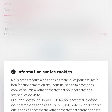
Droit commercial
/
Droit de la concurrence
Source :
www.lesechos.fr
Télécoms, produits de grande consommation et même
signalisation routière : les ententes sont nombreuses. Les
actions en réparation des préjudices subis suivent...
Lire la suite
Information sur les cookies
HISTORIQUE
Nous avons recours à des cookies techniques pour assurer le
Responsabilité du garant d'un agent immobilier
bon fonctionnement du site, nous utilisons également des
cookies soumis à votre consentement pour collecter des
Impôt sur les sociétés : Bercy précise les modalités de la
statistiques de visite.
baisse du taux normal
Cliquez ci-dessous sur « ACCEPTER » pour accepter le dépôt
Les victimes d'ententes demandent des indemnités
de l'ensemble des cookies ou sur « CONFIGURER » pour choisir
quels cookies nécessitant votre consentement seront déposés