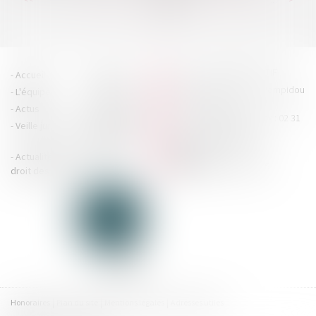
>>
HOUDAN LEGRAND RÉTIF
Accueil
Cabinet
4 boulevard Georges Pompidou
L'équipe
Nos missions
- 14000 CAEN
Actus
Contact
Tél : 02 31 29 20 20 - Fax : 02 31
Veille juridique
Actualités en
29 20 25
accueil@hlr-
droit social
avocats.fr
Actualités en
Articles
CONTACTEZ-NOUS
droit des affaires
Honoraires
Plan du site
Mentions légales
Adresses utiles