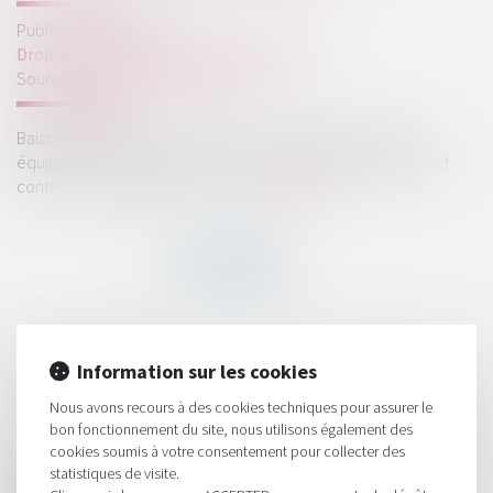
Publié le :
20/01/2021
Droit fiscal
/
Fiscalité des professionnels
Source :
www.usinenouvelle.com
Baisse des taxes de production, exonérations de certains
équipements industriels… Plusieurs changements devraient
contribuer à alléger la facture...
Lire la suite
HISTORIQUE
Information sur les cookies
Trois bonnes nouvelles fiscales de 2021 pour les industriels
Nous avons recours à des cookies techniques pour assurer le
bon fonctionnement du site, nous utilisons également des
Les frais des SCPI : le grand écart
cookies soumis à votre consentement pour collecter des
Le plafond des dons aux œuvres est maintenu à 1 000 € pour
statistiques de visite.