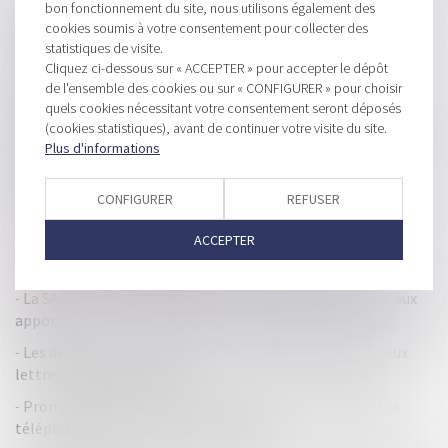
Divorce amiable : quid du droit de partage en cas de vente du
bon fonctionnement du site, nous utilisons également des
domicile conjugal avant le divorce
cookies soumis à votre consentement pour collecter des
statistiques de visite.
Cessation de paiement : fin de la mesure mise en place
Cliquez ci-dessous sur « ACCEPTER » pour accepter le dépôt
pendant la crise
de l'ensemble des cookies ou sur « CONFIGURER » pour choisir
quels cookies nécessitant votre consentement seront déposés
La CJUE adopte une position opposée à celle de la
(cookies statistiques), avant de continuer votre visite du site.
jurisprudence française en matière de droit à la modification
Plus d'informations
des prix par l'agent commercial
Facebook va rembourser 106 millions d’euros au fisc
CONFIGURER
REFUSER
français
ACCEPTER
Trésorerie des entreprises : les financements par
affacturage sont accélérés
La SAS : un statut souple et une responsabilité limitée aux
apports
Les avis pour la taxe foncière arrivent dans les boîtes aux
lettres : quelques rappels
Promulgation de la loi visant à encadrer le démarchage
téléphonique et les appels frauduleux