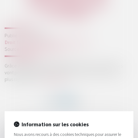
AFFACTURAGE SONT
ACCÉLÉRÉS
Publié le :
02/09/2020
Droit fiscal
/
Fiscalité des professionnels
Source :
business.lesechos.fr
Grâce à un dispositif d’affacturage renforcé, les entreprises
vont pouvoir obtenir le paiement de leurs factures clients
plus rapidement...
Lire la suite
Information sur les cookies
HISTORIQUE
Nous avons recours à des cookies techniques pour assurer le