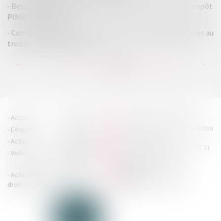
Bercy commente l'expérimentation de la réduction d'impôt
PINEL en Bretagne
Compte courant : taux maximum des intérêts déductibles au
troisième trimestre 2020
...
...
<<
<
180
181
182
183
184
185
186
>
>>
HOUDAN LEGRAND RÉTIF
Accueil
Cabinet
4 boulevard Georges Pompidou
L'équipe
Nos missions
- 14000 CAEN
Actus
Contact
Tél : 02 31 29 20 20 - Fax : 02 31
Veille juridique
Actualités en
29 20 25
accueil@hlr-
droit social
avocats.fr
Actualités en
Articles
CONTACTEZ-NOUS
droit des affaires