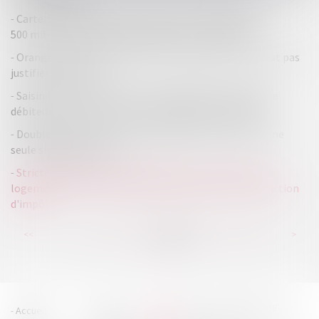
Cartels : l'Autorité de la concurrence a infligé pour
500 millions d'euros d'amendes en 2017 - Les Echos
Orange privée d’une facture de roaming qu’elle ne veut pas
justifier | SOS conso
Saisine d’office du tribunal : obligation de convoquer le
débiteur pour une conversion en liquidation judiciaire
Double qualité de l'associé signataire d'un contrat : une
seule signature suffit !
Stricte appréciation du délai de mise en location d'un
logement dans une résidence de tourisme pour la réduction
d'impôt
...
...
<<
<
239
240
241
242
243
244
245
>
>>
HOUDAN LEGRAND RÉTIF
Accueil
Cabinet