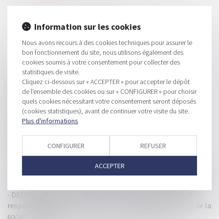
Information sur les cookies
Nous avons recours à des cookies techniques pour assurer le
bon fonctionnement du site, nous utilisons également des
cookies soumis à votre consentement pour collecter des
HISTORIQUE
statistiques de visite.
Cliquez ci-dessous sur « ACCEPTER » pour accepter le dépôt
Réformes : Comment les professionnels du droit font-ils
de l'ensemble des cookies ou sur « CONFIGURER » pour choisir
face à l'inflation législative ?
quels cookies nécessitant votre consentement seront déposés
(cookies statistiques), avant de continuer votre visite du site.
Les clauses "abusives" des contrats d'Airbnb et d'Abritel
Plus d'informations
épinglées
Loi Pacte : les mesures (nombreuses) qui impacteront les
CONFIGURER
REFUSER
TPE et PME
ACCEPTER
Immatriculation d’un véhicule acquis dans un autre Etat de
l’UE : délivrance du certificat fiscal - Éditions Francis Lefebvre
DEFRÉNOIS - lextenso éditions - Groupe de sociétés et
responsabilité extra-contractuelle à l’égard des salariés de la
société liquidée