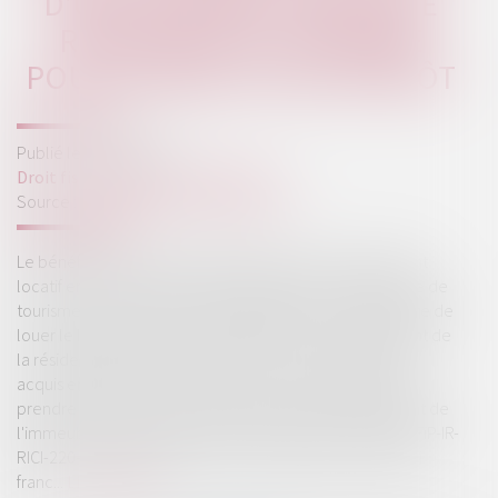
D'UN LOGEMENT DANS UNE
RÉSIDENCE DE TOURISME
POUR LA RÉDUCTION D'IMPÔT
Publié le :
26/06/2018
Droit fiscal
/
Fiscalité immobilière
Source :
revuefiduciaire.grouperf.com
Le bénéfice de la réduction d’impôt pour investissement
locatif en meublé non professionnel dans une résidence de
tourisme est subordonné à l’engagement du propriétaire de
louer le logement, pendant au moins 9 ans, à l'exploitant de
la résidence (CGI art. 199 sexvicies). Pour les logements
acquis en l'état futur d'achèvement, cette location doit
prendre effet dans le mois qui suit la date d'achèvement de
l'immeuble. Ce délai est décompté de date à date (BOFiP-IR-
RICI-220-20-§ 30-08/03/2017). Ce délai n'est pas un délai
franc...
Lire la suite