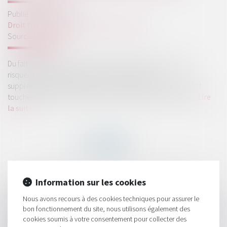
Publié le :
21/04/2021
Droit fiscal
/
Fiscalité des professionnels
Source :
www.efl.fr
Du fait de la crise, certains commerces tels que le textile
risquent de ne pas pouvoir écouler les stocks
supplémentaires accumulés. L'exécutif annonce qu'ils vont
toucher une aide forfaitaire en moyenne de 6 000 euros...
Lire
la suite
Information sur les cookies
HISTORIQUE
Nous avons recours à des cookies techniques pour assurer le
Investissements Scellier : plafonds de loyer et de ressources
bon fonctionnement du site, nous utilisons également des
des locataires pour 2021
cookies soumis à votre consentement pour collecter des