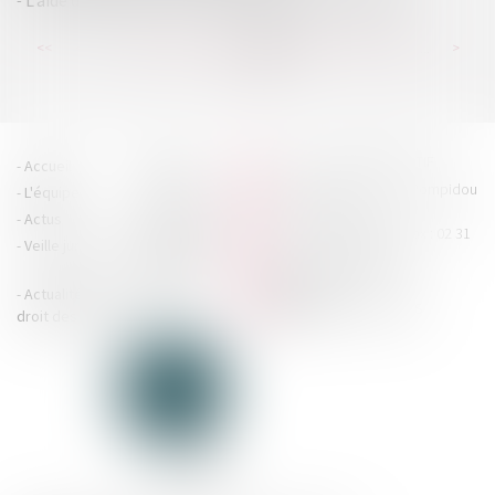
L’aide de 500 € pour la numérisation des entreprises
...
...
<<
<
162
163
164
165
166
167
168
>
>>
HOUDAN LEGRAND RÉTIF
Accueil
Cabinet
4 boulevard Georges Pompidou
L'équipe
Nos missions
- 14000 CAEN
Actus
Contact
Tél : 02 31 29 20 20 - Fax : 02 31
Veille juridique
Actualités en
29 20 25
accueil@hlr-
droit social
avocats.fr
Actualités en
Articles
CONTACTEZ-NOUS
droit des affaires