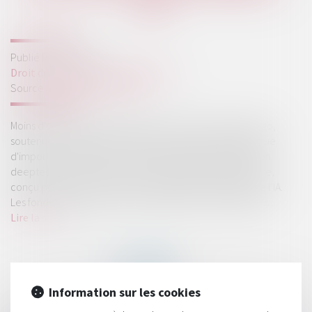
L'IA
Publié le :
18/07/2025
Droit des sociétés
/
Levées de fonds
Source :
www.usine-digitale.fr
Moins d'un an après sa création, la start-up française Arago,
soutenue par des personnalités du secteur de l'IA ainsi que
d'importants investisseurs en capital-risque spécialisés en
deeptech, dévoile un processeur alimenté par la lumière,
conçu pour diviser par 10 la consommation d'énergie de l'IA.
Les fonds seront injectés dans la R&D et les recrutements...
Lire la suite
Information sur les cookies