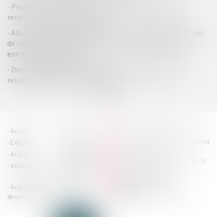
Projet de plan : la QPC est irrecevable en l’absence de
recours du créancier dissident !
Abus de position dominante et discours dénigrant : la Cour
de cassation encadre strictement la communication des
entreprises dominantes !
Démarchage à domicile : nullité du contrat pour non-
respect des mentions obligatoires
...
...
<<
<
15
16
17
18
19
20
21
>
>>
HOUDAN LEGRAND RÉTIF
Accueil
Cabinet
4 boulevard Georges Pompidou
L'équipe
Nos missions
- 14000 CAEN
Actus
Contact
Tél : 02 31 29 20 20 - Fax : 02 31
Veille juridique
Actualités en
29 20 25
accueil@hlr-
droit social
avocats.fr
Actualités en
Articles
CONTACTEZ-NOUS
droit des affaires