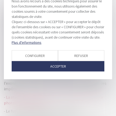
Nous avons recours à des cookies techniques pour assurer le
HISTORIQUE
bon fonctionnement du site, nous utilisons également des
cookies soumis à votre consentement pour collecter des
Abus de majorité : la nullité de la délibération n’est pas
statistiques de visite.
subordonnée à la mise en cause des associés majoritaires en
Cliquez ci-dessous sur « ACCEPTER » pour accepter le dépôt
de l'ensemble des cookies ou sur « CONFIGURER » pour choisir
l’absence de demande de dédommagement !
quels cookies nécessitant votre consentement seront déposés
Cotisation foncière des entreprises : actualisation du
(cookies statistiques), avant de continuer votre visite du site.
barème de la base minimum
Plus d'informations
Lancement d'une mission dédiée à la transmission-reprise
d'entreprises
CONFIGURER
REFUSER
Prêt en devise étrangère : le risque de change s’apprécie au
ACCEPTER
regard de la situation de l’emprunteur
Acquisition des parts d’une SCI : retour sur les limites de
l’exonération prévue par l’article 1084 du Code général des
impôts
La start-up française Arago lève des fonds pour sa puce
photonique dédiée à l'IA
Le futur statut du bailleur privé se dévoile