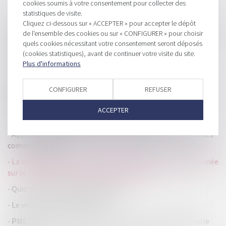
cookies soumis à votre consentement pour collecter des
statistiques de visite.
HISTORIQUE
Cliquez ci-dessous sur « ACCEPTER » pour accepter le dépôt
de l'ensemble des cookies ou sur « CONFIGURER » pour choisir
Quel avantage fiscal il y a t'il à transmettre son entreprise à
quels cookies nécessitant votre consentement seront déposés
des salariés ou des proches?
(cookies statistiques), avant de continuer votre visite du site.
L'exonération de taxe foncière pour les EPHAD
Plus d'informations
La communication du nombre d'actions détenues par
CONFIGURER
REFUSER
chaque associé d'une société anonyme doit être faite avant
l'assemblée
ACCEPTER
Quel avantage à investir en nue-propriété?
Appels vers l’Union européenne : plafonnement du prix des
communications
La société qui dissimule ses difficultés peut être sanctionnée
sur le fondement du manquement d'initiés
Quid de la taxe Gemapi pour 2019
Le volet fiscal de la loi Pacte
PME : comment bénéficier de la déduction exceptionnelle