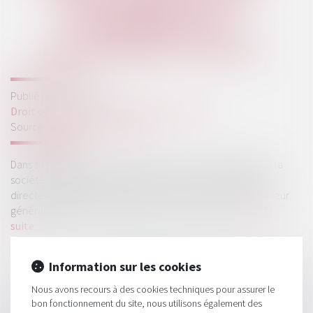
SANCTIONNÉE SUR LE
FONDEMENT DU
MANQUEMENT D'INITIÉS
Publié le :
23/05/2019
Droit des sociétés
/
Procédures collectives
Source :
www.amf-france.org
Dans sa décision du 17 avril 2019, la Commission a infligé à la
société Montaigne Fashion Group, son ancien président-
directeur général, M. Edouard Hubsch et son ancien directeur
général délégué en charge de la communication...
Lire la
suite
Information sur les cookies
Nous avons recours à des cookies techniques pour assurer le
bon fonctionnement du site, nous utilisons également des