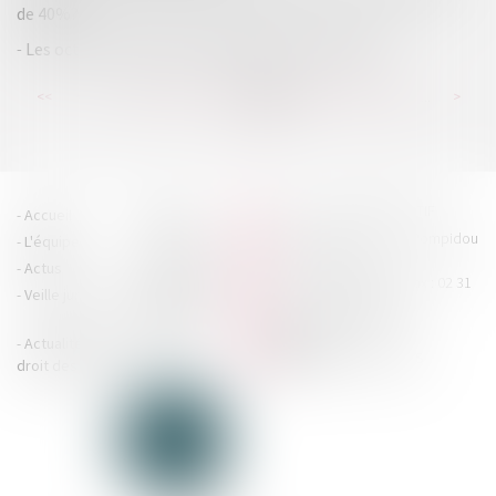
de 40%?
Les octrois d'avances simplifiés avec la loi Pacte
...
...
<<
<
215
216
217
218
219
220
221
>
>>
HOUDAN LEGRAND RÉTIF
Accueil
Cabinet
4 boulevard Georges Pompidou
L'équipe
Nos missions
- 14000 CAEN
Actus
Contact
Tél : 02 31 29 20 20 - Fax : 02 31
Veille juridique
Actualités en
29 20 25
accueil@hlr-
droit social
avocats.fr
Actualités en
Articles
CONTACTEZ-NOUS
droit des affaires