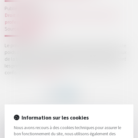
Publié le :
22/09/2021
Droit des sociétés
/
Droit des sociétés commerciales et
professionnelles
Source :
www.affiches.fr
Le principal frein à l’investissement immobilier réside dans le
poids de la fiscalité. L’imposition des revenus fonciers au taux
de la tranche marginale d’imposition, à laquelle se rajoutent
les prélèvements sociaux, peut dans certains cas devenir
confiscatoires...
Lire la suite
Information sur les cookies
HISTORIQUE
Nous avons recours à des cookies techniques pour assurer le
Ordonnance 15 septembre 2021procédures collectives
bon fonctionnement du site, nous utilisons également des