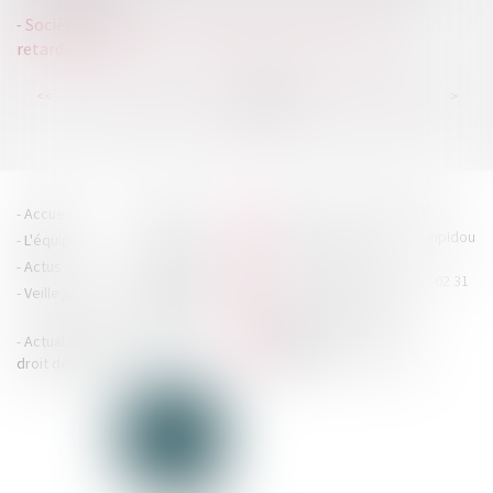
Société civile à l’IS : vraie opportunité ou bombe à
retardement ?
...
...
<<
<
150
151
152
153
154
155
156
>
>>
HOUDAN LEGRAND RÉTIF
Accueil
Cabinet
4 boulevard Georges Pompidou
L'équipe
Nos missions
- 14000 CAEN
Actus
Contact
Tél : 02 31 29 20 20 - Fax : 02 31
Veille juridique
Actualités en
29 20 25
accueil@hlr-
droit social
avocats.fr
Actualités en
Articles
CONTACTEZ-NOUS
droit des affaires