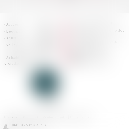
>>
HOUDAN LEGRAND RÉTIF
Accueil
Cabinet
4 boulevard Georges Pompidou
L'équipe
Nos missions
- 14000 CAEN
Actus
Contact
Tél : 02 31 29 20 20 - Fax : 02 31
Veille juridique
Actualités en
29 20 25
accueil@hlr-
droit social
avocats.fr
Actualités en
Articles
CONTACTEZ-NOUS
droit des affaires
Honoraires
Plan du site
Mentions légales
Adresses utiles
Septeo Digital & Services © 2018