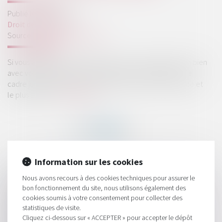
Publié le :
26/05/2021
Droit des sociétés
Source :
argent.boursier.com
Si vous achetez un bien à plusieurs ou si vous héritez d’un bien
avec vos frères et sœurs, vous serez alors en indivision. Ce
cadre juridique n’est pas considéré comme le plus souple et
le plus stable...
Lire la suite
Information sur les cookies
HISTORIQUE
Nous avons recours à des cookies techniques pour assurer le
bon fonctionnement du site, nous utilisons également des
Exonération des dons familiaux en espèces : pas pour une
cookies soumis à votre consentement pour collecter des
acquisition en Véfa
statistiques de visite.
Cliquez ci-dessous sur « ACCEPTER » pour accepter le dépôt
La cotisation foncière est payable à l’échéance malgré la