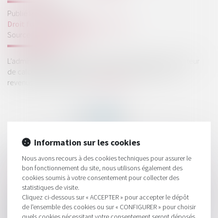
Publié le :
26/03/2025
Droit fiscal
/
Fiscalité des particuliers
Source :
www.legifiscal.fr
L’administration fiscale vient de mettre en ligne le simulateur
de calcul de l’impôt sur le revenu 2025 applicable aux
revenus perçus en 2024...
Lire la suite
Information sur les cookies
HISTORIQUE
Nous avons recours à des cookies techniques pour assurer le
bon fonctionnement du site, nous utilisons également des
Le simulateur de l’impôt sur le revenu 2025 est en ligne
cookies soumis à votre consentement pour collecter des
statistiques de visite.
Taxe pour frais de CCI sur la CVAE : évolutions issues de la loi
Cliquez ci-dessous sur « ACCEPTER » pour accepter le dépôt
de finances pour 2025
de l'ensemble des cookies ou sur « CONFIGURER » pour choisir
quels cookies nécessitant votre consentement seront déposés