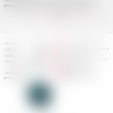
Avance de trésorerie et acte anormal de gestion : de la
difficile justification d'un intérêt commercial propre
...
...
<<
<
184
185
186
187
188
189
190
>
>>
HOUDAN LEGRAND RÉTIF
Accueil
Cabinet
4 boulevard Georges Pompidou
L'équipe
Nos missions
- 14000 CAEN
Actus
Contact
Tél : 02 31 29 20 20 - Fax : 02 31
Veille juridique
Actualités en
29 20 25
accueil@hlr-
droit social
avocats.fr
Actualités en
Articles
CONTACTEZ-NOUS
droit des affaires