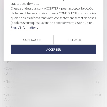
les confondre ?
statistiques de visite.
Cliquez ci-dessous sur « ACCEPTER » pour accepter le dépôt
Vers une harmonisation européenne en matière d'action
de l'ensemble des cookies ou sur « CONFIGURER » pour choisir
collective
quels cookies nécessitant votre consentement seront déposés
Action en inopposabilité et procédure d’insolvabilité :
(cookies statistiques), avant de continuer votre visite du site.
compétence dans l’Union
Plus d'informations
Groupe familial : plus-value sur cession de titres et droit à
CONFIGURER
REFUSER
abattement
Baux commerciaux : les parties peuvent renoncer à
ACCEPTER
l’exigence d’immatriculation du locataire au RCS
Quelles notes de frais soumettre en télétravail ?
Commission européenne : une enquête sur les pratiques
d'Apple
Nîmes : au greffe du tribunal de commerce, on protège les
entreprises et l’emploi du territoire
Les locations de coffres-forts bancaires seront à déclarer à
l’administration