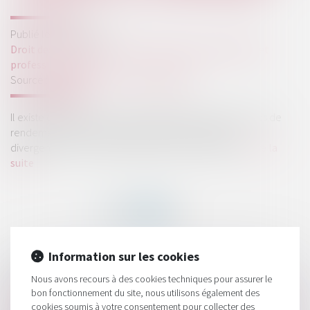
Publié le :
15/07/2020
Droit des sociétés
/
Droit des sociétés commerciales et
professionnelles
Source :
www.mieuxvivre-votreargent.fr
Il existe des différences entre SCPI fiscales et celles dites de
rendements. Découvrez quelles sont les points de
divergences en termes de performance et fiscalité...
Lire la
suite
Information sur les cookies
HISTORIQUE
Nous avons recours à des cookies techniques pour assurer le
bon fonctionnement du site, nous utilisons également des
SCPI fiscales ou SCPI de rendement : pourquoi il ne faut pas
cookies soumis à votre consentement pour collecter des