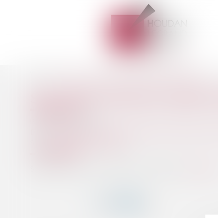
Accueil
SAS : révocation du directeur général sans juste motif
Vous êtes ici :
SAS : RÉVOCATION DU DIREC
Publié le :
24/03/2022
Droit des sociétés
/
Droit des sociétés commerciales et 
Source :
www.actu-juridique.fr
Sources : Cass. com., 9 mars 2022, n° 19-25795...
Lire la suit