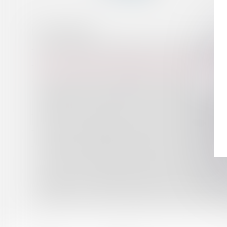
HISTORIQUE
Collecte et gestion des déchets en Haute-Savoie : plus
SAS : révocation du directeur général sans juste motif
Droit de réclamation des dirigeants solidaires
Les dangers de la loi 3DS pour les sociétés d’économie 
Télétravail : Reconduction des mesures exceptionnelles 
Une révision du régime d'exonération de la TFPB pour l
Prorogation du délai d’établissement de la créance fisc
La liste noire européenne des paradis fiscaux demeure 
Du nouveau pour la déclaration de TVA en cas d’importa
Télétravail : la mesure d'exonération des allocations v