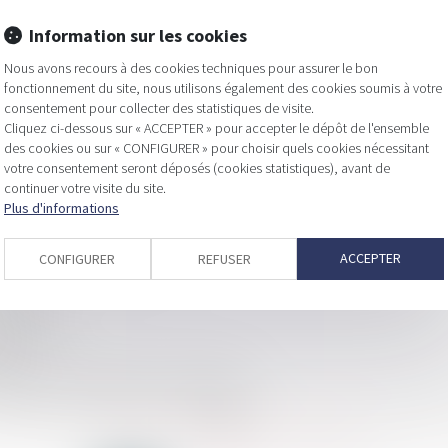
Information sur les cookies
Nous avons recours à des cookies techniques pour assurer le bon
fonctionnement du site, nous utilisons également des cookies soumis à votre
ieurs sociétés sanctionnées pour entente
consentement pour collecter des statistiques de visite.
Cliquez ci-dessous sur « ACCEPTER » pour accepter le dépôt de l'ensemble
des cookies ou sur « CONFIGURER » pour choisir quels cookies nécessitant
votre consentement seront déposés (cookies statistiques), avant de
continuer votre visite du site.
mixte locales
Plus d'informations
pour le traitement fiscal des frais professionnels engagés au titr
es constructions nouvelles ?
ACCEPTER
CONFIGURER
REFUSER
ale
inchangée
tion
ersées par l'employeur est reconduite
...
...
<<
<
137
138
139
140
141
142
143
>
>>