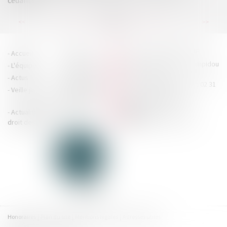
cédants
...
...
<<
<
91
92
93
94
95
96
97
>
>>
HOUDAN LEGRAND RÉTIF
Accueil
Cabinet
4 boulevard Georges Pompidou
L'équipe
Nos missions
- 14000 CAEN
Actus
Contact
Tél : 02 31 29 20 20 - Fax : 02 31
Veille juridique
Actualités en
29 20 25
accueil@hlr-
droit social
avocats.fr
Actualités en
Articles
CONTACTEZ-NOUS
droit des affaires
Honoraires
Plan du site
Mentions légales
Adresses utiles