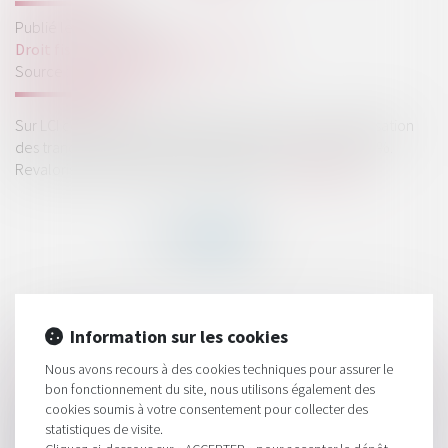
Publié le :
19/09/2023
Droit fiscal
/
Fiscalité des particuliers
Source :
www.legifiscal.fr
Sur LCI ce matin, Bruno Le Maire a annoncé une revalorisation
des tranches du barème de l'impôt sur le revenu de 4,8%.
Revalorisation en fonction de l’inflation...
Lire la suite
HISTORIQUE
Information sur les cookies
Revalorisation du barème de l’impôt sur le revenu en 2024
Nous avons recours à des cookies techniques pour assurer le
bon fonctionnement du site, nous utilisons également des
Le paiement des loyers ne peut être demandé à la suite de la
cookies soumis à votre consentement pour collecter des
résiliation d’un bail renouvelé
statistiques de visite.