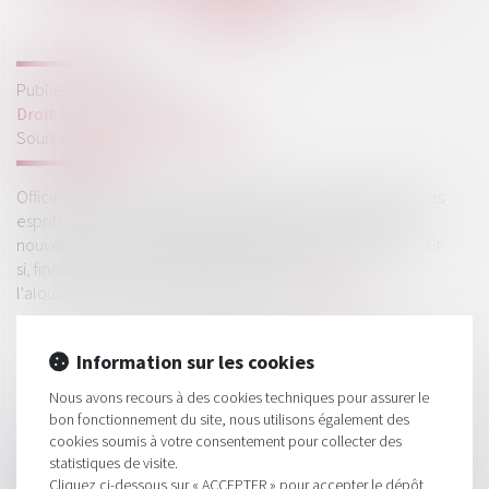
FISCALE
Publié le :
12/05/2025
Droit fiscal
/
Fiscalité locale
Source :
www.ideal-investisseur.fr
Officiellement supprimée, elle n'a jamais vraiment quitté les
esprits. Dans un climat budgétaire tendu, l'ombre d'une
nouvelle taxe d'habitation ressurgit sous une autre forme. Et
si, finalement, on nous rejouait le scénario de
l'alourdissement des taxes locales ?...
Lire la suite
Information sur les cookies
Nous avons recours à des cookies techniques pour assurer le
bon fonctionnement du site, nous utilisons également des
cookies soumis à votre consentement pour collecter des
statistiques de visite.
HISTORIQUE
Cliquez ci-dessous sur « ACCEPTER » pour accepter le dépôt