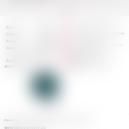
...
...
<<
<
25
26
27
28
29
30
31
>
>>
HOUDAN LEGRAND RÉTIF
Accueil
Cabinet
4 boulevard Georges Pompidou
L'équipe
Nos missions
- 14000 CAEN
Actus
Contact
Tél : 02 31 29 20 20 - Fax : 02 31
Veille juridique
Actualités en
29 20 25
accueil@hlr-
droit social
avocats.fr
Actualités en
Articles
CONTACTEZ-NOUS
droit des affaires
Honoraires
Plan du site
Mentions légales
Adresses utiles
Septeo Digital & Services © 2018