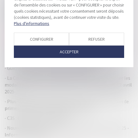
de l'ensemble des cookies ou sur « CONFIGURER » pour choisir
Information annuelle de la caution : l’obligation perdure
quels cookies nécessitant votre consentement seront déposés
jusqu’à l’extinction totale de la dette !
(cookies statistiques), avant de continuer votre visite du site.
Bpifrance, l’effet de levier pour la création d’entreprises
Plus d'informations
Le retour discret de la taxe d’habitation, ou l’art de faire
passer la pilule fiscale
CONFIGURER
REFUSER
L’Impôt sur la fortune immobilière (IFI) et délai de reprise
ACCEPTER
Quand la bonne foi neutralise la clause d’exploitation
Guichet unique : les évolutions d'avril 2025
La Cour d’appel de Paris demande à l’AMF de réexaminer les
modalités de la scission de Vivendi : voir la décision du 22 avril
2025
Plus-value de cession de titres acquis par incorporation de
primes d’émission et abattement renforcé
C3S : échéance du 15 mai 2025
Nouvelle baisse des créations d’entreprises en mars 2025 -
Informations rapides