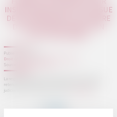
FONDS FCPI RETENUE POUR
INSUFFISANCE D'ACTIF À L'ISSUE
DE LA LIQUIDATION JUDICIAIRE
D'UNE SOCIÉTÉ CIBLE D'UN
LBO, PARTENAIRE
Publié le :
26/07/2018
Droit des sociétés
/
Procédures collectives
Source :
business.lesechos.fr
La responsabilité d'une société de gestion d'un fonds FCPI
retenue pour insuffisance d'actif à l'issue de la liquidation
judiciaire d'une société cible d'un LBO...
Lire la suite