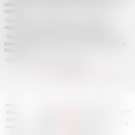
même en cas de fraude du débiteur - Éditions Francis
Lefebvre
Conversion en liquidation judiciaire : conditions de la
régularité de la saisine d’office – Gazette du Palais
DGCCRF - SPAMS vocaux et SMS : les fraudeurs de plus en
plus imaginatifs | Le portail des ministères économiques et
financiers
La réforme de l'ISF fait chuter les dons
...
...
<<
<
238
239
240
241
242
243
244
>
>>
HOUDAN LEGRAND RÉTIF
Accueil
Cabinet
4 boulevard Georges Pompidou
L'équipe
Nos missions
- 14000 CAEN
Actus
Contact
Tél : 02 31 29 20 20 - Fax : 02 31
Veille juridique
Actualités en
29 20 25
accueil@hlr-
droit social