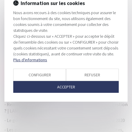
Information sur les cookies
Nous avons recours à des cookies techniques pour assurer le
HISTORIQUE
bon fonctionnement du site, nous utilisons également des
cookies soumis à votre consentement pour collecter des
Plateforme Airbnb : La Commission européenne et les
statistiques de visite.
autorités nationales de la consommation dénoncent
Cliquez ci-dessous sur « ACCEPTER » pour accepter le dépôt
certaines pratiques qui doivent être corrigées
de l'ensemble des cookies ou sur « CONFIGURER » pour choisir
quels cookies nécessitant votre consentement seront déposés
Pas de garantie AGS en cas de dissolution anticipée de la
(cookies statistiques), avant de continuer votre visite du site.
société pour justes motifs - Éditions Francis Lefebvre
Plus d'informations
La responsabilité d'une société de gestion d'un fonds FCPI
retenue pour insuffisance d'actif à l'issue de la liquidation
CONFIGURER
REFUSER
judiciaire d'une société cible d'un LBO, Partenaire
ACCEPTER
Grande distribution : enquêtes de l'Autorité de la
concurrence - Les Echos
Rembourser un compte courant d’associé = faute de gestion
? | LAMY EXPERTS
Le gouvernement va supprimer 25 petites taxes d'ici à 2020
Les poursuites individuelles des créanciers sont interdites,