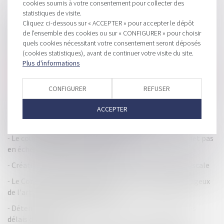
cookies soumis à votre consentement pour collecter des
statistiques de visite.
HISTORIQUE
Cliquez ci-dessous sur « ACCEPTER » pour accepter le dépôt
de l'ensemble des cookies ou sur « CONFIGURER » pour choisir
Quels changements pour le prêt à taux zéro?
quels cookies nécessitant votre consentement seront déposés
Comment fonctionne la délégation de pouvoir?
(cookies statistiques), avant de continuer votre visite du site.
Plus d'informations
Réponse ministérielle sur l'application du nouvel article L
64 A du livre de procédure fiscale concernant l'abus de droit
CONFIGURER
REFUSER
Contentieux photovoltaïque et compétence du tribunal
ACCEPTER
Action contre un associé de société en nom collectif en
liquidation judiciaire : tribunal compétent
Le coup d'accordéon dans le pacte d'actionnaire ne met pas
en échec la clause de non-dilution
Création d'une police spéciale en matière de fraude fiscale
Le Conseil d'Etat censure le mode de calcul désavantageux
de l'article 115 quinquies du CGI
Détention de comptes à l’étranger et prorogation des
délais de reprise