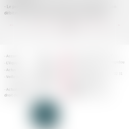
Le propriétaire ne peut récupérer le bien détenu par son
débiteur en procédure collective sans le revendiquer
...
...
<<
<
210
211
212
213
214
215
216
>
>>
HOUDAN LEGRAND RÉTIF
Accueil
Cabinet
4 boulevard Georges Pompidou
L'équipe
Nos missions
- 14000 CAEN
Actus
Contact
Tél : 02 31 29 20 20 - Fax : 02 31
Veille juridique
Actualités en
29 20 25
accueil@hlr-
droit social
avocats.fr
Actualités en
Articles
CONTACTEZ-NOUS
droit des affaires