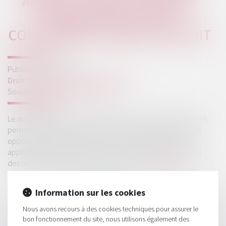
ARTICLE L 64 A DU LIVRE DE
PROCÉDURE FISCALE
CONCERNANT L'ABUS DE DROIT
Publié le :
23/07/2019
Droit fiscal
/
Fiscalité des particuliers
Source :
www.dalloz-actualite.fr
Le nouvel article L. 64 A du livre des procédures fiscales (LPF),
permet à l'administration d'écarter comme ne lui étant pas
opposables, les actes qui, recherchant le bénéfice d'une
application littérale des textes ou de décisions à l'encontre
des objectifs poursuivis par leurs auteurs...
Lire la suite
Information sur les cookies
Nous avons recours à des cookies techniques pour assurer le
bon fonctionnement du site, nous utilisons également des