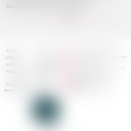
Mandat ad hoc et cessation de paiement
...
...
<<
<
119
120
121
122
123
124
125
>
>>
HOUDAN LEGRAND RÉTIF
Accueil
Cabinet
4 boulevard Georges Pompidou
L'équipe
Nos missions
- 14000 CAEN
Actus
Contact
Tél : 02 31 29 20 20 - Fax : 02 31
Veille juridique
Actualités en
29 20 25
accueil@hlr-
droit social
avocats.fr
Actualités en
Articles
CONTACTEZ-NOUS
droit des affaires