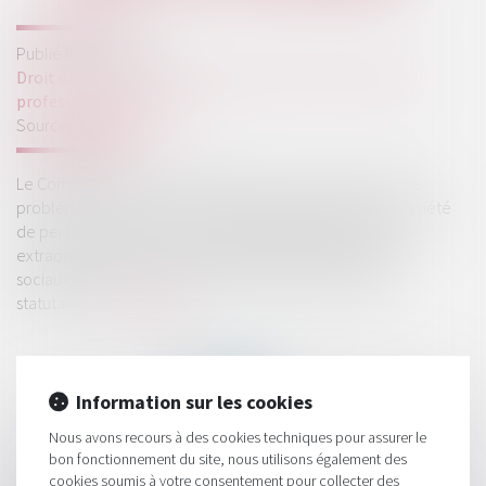
Publié le :
22/11/2022
Droit des sociétés
/
Droit des sociétés commerciales et
professionnelles
Source :
www.aurep.com
Le Conseil d’Etat vient de s’intéresser de nouveau à cette
problématique, celle dans laquelle les associés de la société
de personnes décident, lors d'assemblées générales
extraordinaires, d’une répartition différente des résultats
sociaux, différente de celle résultant des dispositions
statutaires...
Lire la suite
Information sur les cookies
Nous avons recours à des cookies techniques pour assurer le
bon fonctionnement du site, nous utilisons également des
HISTORIQUE
cookies soumis à votre consentement pour collecter des