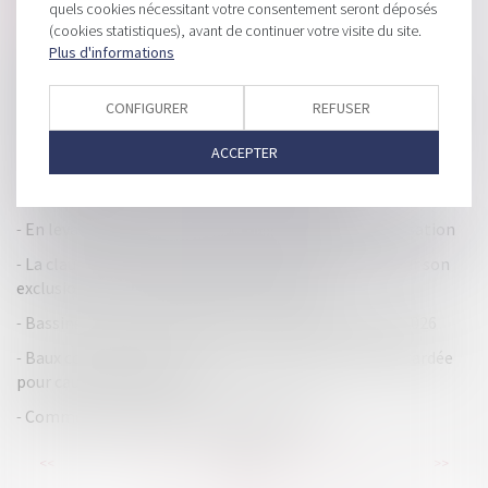
quels cookies nécessitant votre consentement seront déposés
concurrence déloyale
(cookies statistiques), avant de continuer votre visite du site.
Droit de vente d’immeubles : reconduction des
Plus d'informations
abattements, réductions et exonérations
CONFIGURER
REFUSER
Réussir un projet de M&A demande structuration amont et
prise en compte de l’extra-financier
ACCEPTER
Prorogation de régimes d’exonération par zone
géographique : les commentaires du BOFiP
En levant 600 M€, Mistral AI frôle les 6 Md€ de valorisation
La clause privant l’associé de SAS du droit de voter sur son
exclusion est en partie réputée non écrite
Bassins urbains à dynamiser : prorogation jusqu’en 2026
Baux commerciaux : la mensualisation des loyers retardée
pour cause de dissolution
Comment transmettre son entreprise ?
...
...
<<
<
61
62
63
64
65
66
67
>
>>