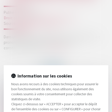
Publié le :
27/06/2024
Droit commercial
/
Droit de la concurrence
Source :
www.lemag-juridique.com
Dans un arrêt rendu le 5 juin 2024, la Cour de cassation s’est
prononcée sur deux questions prioritaires de
constitutionnalité (QPC)...
Lire la suite
Information sur les cookies
Nous avons recours à des cookies techniques pour assurer le
HISTORIQUE
bon fonctionnement du site, nous utilisons également des
cookies soumis à votre consentement pour collecter des
Crédit d’impôt en faveur de l’aide aux personnes : la
statistiques de visite.
prorogation commentée au BOFiP
Cliquez ci-dessous sur « ACCEPTER » pour accepter le dépôt
de l'ensemble des cookies ou sur « CONFIGURER » pour choisir
Rejet de la QPC relative aux dommages-intérêts pour