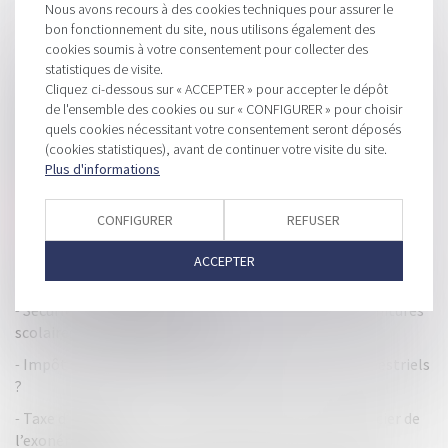
Nous avons recours à des cookies techniques pour assurer le
bon fonctionnement du site, nous utilisons également des
cookies soumis à votre consentement pour collecter des
HISTORIQUE
statistiques de visite.
Cliquez ci-dessous sur « ACCEPTER » pour accepter le dépôt
Les Socios Verts lancent une levée de fonds pour entrer au
de l'ensemble des cookies ou sur « CONFIGURER » pour choisir
capital de l'AS Saint-Etienne
quels cookies nécessitant votre consentement seront déposés
Le juge doit vérifier la preuve de l’insuffisance d’actif pour
(cookies statistiques), avant de continuer votre visite du site.
condamner le dirigeant de la société liquidée
Plus d'informations
Regroupement d’établissements à une même adresse :
CONFIGURER
REFUSER
nouvelles conditions prévues par le Code de commerce
La taxe foncière 2025 fait trembler les propriétaires : une
ACCEPTER
hausse moyenne de 1000 €
Sécurité et allégations environnementales des fournitures
scolaires : la vigilance s’impose
Impôt à la source 2026 : acomptes mensuels ou trimestriels
?
Taxe d’habitation : nouvelle déclaration pour bénéficier de
l’exonération !