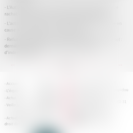
L’Autorité de la concurrence autorise sans conditions le
rachat du groupe Tryba par le groupe VKR Holding
L’action ut singuli est irrecevable en l’absence de mise en
cause de la société par ses représentants !
Refus d’embarquement, d’annulation ou de retard de vol :
dernières nouveautés concernant la procédure
d’indemnisation !
...
...
<<
<
11
12
13
14
15
16
17
>
>>
HOUDAN LEGRAND RÉTIF
Accueil
Cabinet
4 boulevard Georges Pompidou
L'équipe
Nos missions
- 14000 CAEN
Actus
Contact
Tél : 02 31 29 20 20 - Fax : 02 31
Veille juridique
Actualités en
29 20 25
accueil@hlr-
droit social
avocats.fr
Actualités en
Articles
CONTACTEZ-NOUS
droit des affaires