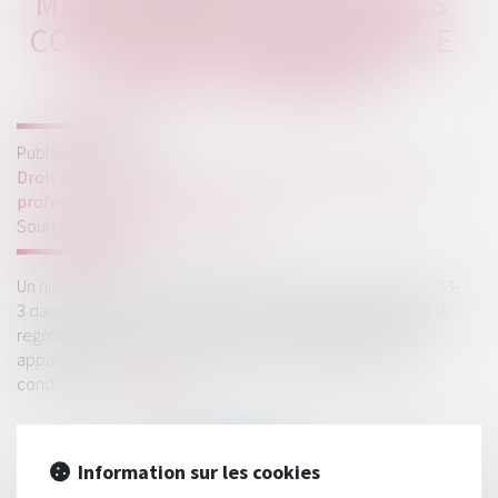
MÊME ADRESSE : NOUVELLES
CONDITIONS PRÉVUES PAR LE
CODE DE COMMERCE
Publié le :
03/09/2025
Droit des sociétés
/
Droit des sociétés commerciales et
professionnelles
Source :
www.lemag-juridique.com
Un nouvel arrêté introduit les articles A. 123-83-2 et A. 123-83-
3 dans le Code de commerce. Ces dispositions autorisent le
regroupement, à une même adresse, des établissements
appartenant à une même entité, sous réserve de deux
conditions...
Lire la suite
Information sur les cookies