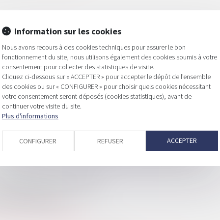
Information sur les cookies
Nous avons recours à des cookies techniques pour assurer le bon
fonctionnement du site, nous utilisons également des cookies soumis à votre
consentement pour collecter des statistiques de visite.
la caution personne morale
Cliquez ci-dessous sur « ACCEPTER » pour accepter le dépôt de l'ensemble
des cookies ou sur « CONFIGURER » pour choisir quels cookies nécessitant
nce
votre consentement seront déposés (cookies statistiques), avant de
ontribuable lors du traitement informatique de ses données
continuer votre visite du site.
Plus d'informations
i 2019
ACCEPTER
CONFIGURER
REFUSER
e foncière, même en cas d’exercice du droit de préemption
 litiges liés à la consommation
ux restructurations
es filiales sont assouplies