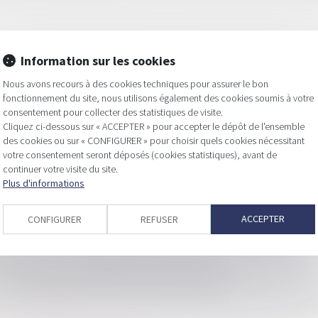
Information sur les cookies
Nous avons recours à des cookies techniques pour assurer le bon
fonctionnement du site, nous utilisons également des cookies soumis à votre
consentement pour collecter des statistiques de visite.
Cliquez ci-dessous sur « ACCEPTER » pour accepter le dépôt de l'ensemble
a société pour justes motifs - Éditions Francis Lefebvre
des cookies ou sur « CONFIGURER » pour choisir quels cookies nécessitant
votre consentement seront déposés (cookies statistiques), avant de
I retenue pour insuffisance d'actif à l'issue de la liquidation judic
continuer votre visite du site.
Plus d'informations
rrence - Les Echos
stion ? | LAMY EXPERTS
ACCEPTER
CONFIGURER
REFUSER
2020
tes, même en cas de fraude du débiteur - Éditions Francis Lefebvre
ularité de la saisine d’office – Gazette du Palais
 plus imaginatifs | Le portail des ministères économiques et finan