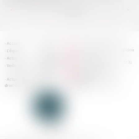
...
...
<<
<
213
214
215
216
217
218
219
>
>>
HOUDAN LEGRAND RÉTIF
Accueil
Cabinet
4 boulevard Georges Pompidou
L'équipe
Nos missions
- 14000 CAEN
Actus
Contact
Tél : 02 31 29 20 20 - Fax : 02 31
Veille juridique
Actualités en
29 20 25
accueil@hlr-
droit social
avocats.fr
Actualités en
Articles
CONTACTEZ-NOUS
droit des affaires