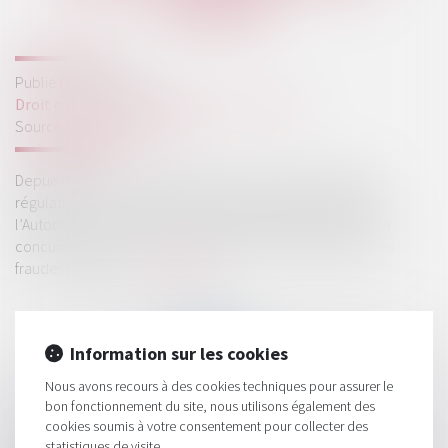
DGCCRF
Publié le :
13/06/2019
Droit commercial
/
Droit de la concurrence
Source :
www.ccomptes.fr
Depuis la loi de modernisation de l’économie de 2008, la
régulation de la concurrence est assurée, en France, par
l’Autorité de la concurrence et la direction générale de la
concurrence, de la consommation et de la répression des
fraudes (DGCCRF)...
Lire la suite
Information sur les cookies
Nous avons recours à des cookies techniques pour assurer le
bon fonctionnement du site, nous utilisons également des
HISTORIQUE
cookies soumis à votre consentement pour collecter des
statistiques de visite.