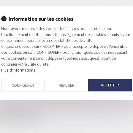
Information sur les cookies
Nous avons recours à des cookies techniques pour assurer le bon
fonctionnement du site, nous utilisons également des cookies soumis à votre
consentement pour collecter des statistiques de visite.
t à rendre son paiement obligatoire
Cliquez ci-dessous sur « ACCEPTER » pour accepter le dépôt de l'ensemble
des cookies ou sur « CONFIGURER » pour choisir quels cookies nécessitant
?
votre consentement seront déposés (cookies statistiques), avant de
s impositions restituées
continuer votre visite du site.
Plus d'informations
tif sur le délai d'exploitation, nécessaire à l'exonération de la pl
ACCEPTER
CONFIGURER
REFUSER
divis de droit sociaux, lui permettant de formuler une demande de 
nouvelé pour un an
s règles de succession