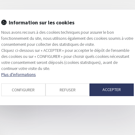
Information sur les cookies
Nous avons recours à des cookies techniques pour assurer le bon
fonctionnement du site, nous utilisons également des cookies soumis à votre
consentement pour collecter des statistiques de visite.
Cliquez ci-dessous sur « ACCEPTER » pour accepter le dépôt de l'ensemble
les : de nouvelles formalités
des cookies ou sur « CONFIGURER » pour choisir quels cookies nécessitant
ortée
votre consentement seront déposés (cookies statistiques), avant de
continuer votre visite du site.
ent
Plus d'informations
ACCEPTER
CONFIGURER
REFUSER
ilométriques en 2026
évoquer le gérant d’une société civile
TE : c’est parti ?