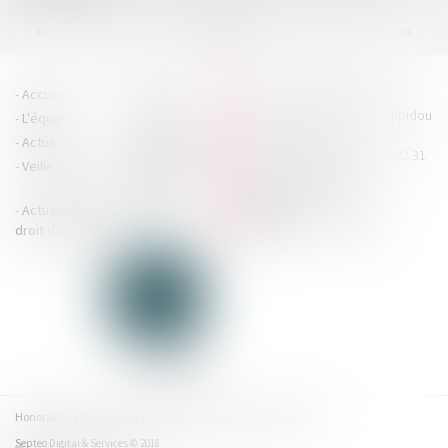
...
...
<<
<
68
69
70
71
72
73
74
>
>>
HOUDAN LEGRAND RÉTIF
Accueil
Cabinet
4 boulevard Georges Pompidou
L'équipe
Nos missions
- 14000 CAEN
Actus
Contact
Tél : 02 31 29 20 20 - Fax : 02 31
Veille juridique
Actualités en
29 20 25
accueil@hlr-
droit social
avocats.fr
Actualités en
Articles
CONTACTEZ-NOUS
droit des affaires
Honoraires
Plan du site
Mentions légales
Adresses utiles
Septeo Digital & Services © 2018