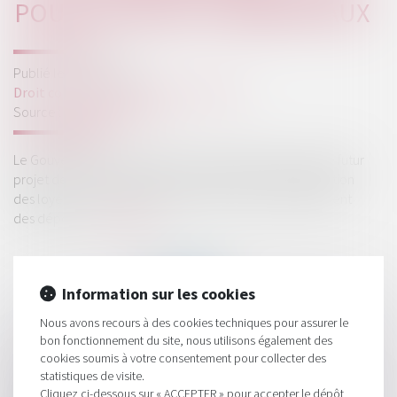
POUR LES BAUX COMMERCIAUX
Publié le :
17/04/2024
Droit commercial
/
Baux commerciaux
Source :
www.legifiscal.fr
Le Gouvernement a annoncé que serait présent dans le futur
projet de loi de simplification le principe de mensualisation
des loyers pour les baux commerciaux et le plafonnement
des dépôts...
Lire la suite
Information sur les cookies
Nous avons recours à des cookies techniques pour assurer le
bon fonctionnement du site, nous utilisons également des
HISTORIQUE
cookies soumis à votre consentement pour collecter des
statistiques de visite.
Transmission familiale d’une entreprise : pour ou contre ?
Cliquez ci-dessous sur « ACCEPTER » pour accepter le dépôt