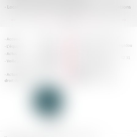
Locations en meublé : champ d'application et exonérations
...
...
<<
<
69
70
71
72
73
74
75
>
>>
HOUDAN LEGRAND RÉTIF
Accueil
Cabinet
4 boulevard Georges Pompidou
L'équipe
Nos missions
- 14000 CAEN
Actus
Contact
Tél : 02 31 29 20 20 - Fax : 02 31
Veille juridique
Actualités en
29 20 25
accueil@hlr-
droit social
avocats.fr
Actualités en
Articles
CONTACTEZ-NOUS
droit des affaires