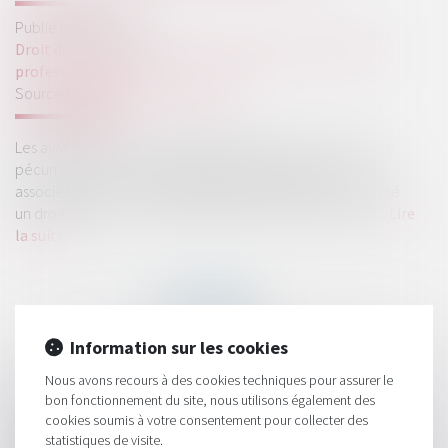
Publié le :
10/04/2024
Droit des sociétés
/
Droit des sociétés commerciales et
professionnelles
Source :
www.lemag-juridique.com
Les avantages particuliers désignent les faveurs, de nature
pécuniaire ou non, attribuées au profit de personnes
associées ou non, leur permettant de détenir sur la société
un droit distinct de ceux détenus par les autres associés...
Lire
la suite
Information sur les cookies
Nous avons recours à des cookies techniques pour assurer le
HISTORIQUE
bon fonctionnement du site, nous utilisons également des
cookies soumis à votre consentement pour collecter des
Location meublée touristique : aucune urgence pour le juge
statistiques de visite.