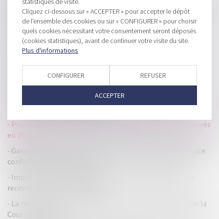
statistiques de visite.
Deux fournisseurs d’électricité et de gaz naturel contrôlés
Cliquez ci-dessous sur « ACCEPTER » pour accepter le dépôt
sur trois insèrent des clauses illicites ou abusives dans leurs
de l'ensemble des cookies ou sur « CONFIGURER » pour choisir
contrats
quels cookies nécessitant votre consentement seront déposés
(cookies statistiques), avant de continuer votre visite du site.
CyGo Entrepreneurs, premier studio de cybersécurité en
Plus d'informations
Europe, annonce en levée de fonds de 5 millions d'euros
NB Aurora s'oriente vers une double fusion-acquisition
CONFIGURER
REFUSER
avant le retrait de la cote
ACCEPTER
Appréciation souveraine des juges du fond sur les sanctions
en matière d’ententes illicites
Plus-values immobilières : les non-résidents restent choyés
en 2025
Garantie des salaires : un infléchissement de jurisprudence
conforme au droit européen
Impôt sur le revenu : qui sont les contribuables qui vont
recevoir un virement de Bercy ?
La modération d'une indemnité d'occupation validée par la
Cour de cassation