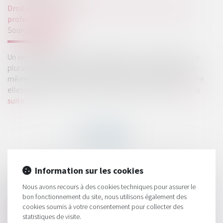
Droit des sociétés
/
Droit des sociétés commerciales et
professionnelles
Source :
www.efl.fr
Un seul émolument est dû au greffier en contrepartie d’une
pluralité d’inscriptions modificatives au RCS concernant la
même immatriculation, dès lors qu'elles entretiennent entre
elles un lien étroit et sont déclarées dans les délais...
Lire la
suite
Information sur les cookies
HISTORIQUE
Nous avons recours à des cookies techniques pour assurer le
bon fonctionnement du site, nous utilisons également des
Condamnation d'une société de recouvrement pour
cookies soumis à votre consentement pour collecter des
pratique commerciale trompeuse
statistiques de visite.