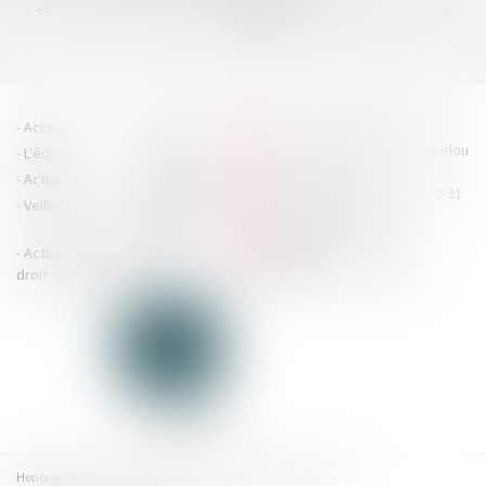
...
...
<<
<
221
222
223
224
225
226
227
>
>>
HOUDAN LEGRAND RÉTIF
Accueil
Cabinet
4 boulevard Georges Pompidou
L'équipe
Nos missions
- 14000 CAEN
Actus
Contact
Tél : 02 31 29 20 20 - Fax : 02 31
Veille juridique
Actualités en
29 20 25
accueil@hlr-
droit social
avocats.fr
Actualités en
Articles
CONTACTEZ-NOUS
droit des affaires
Honoraires
Plan du site
Mentions légales
Adresses utiles