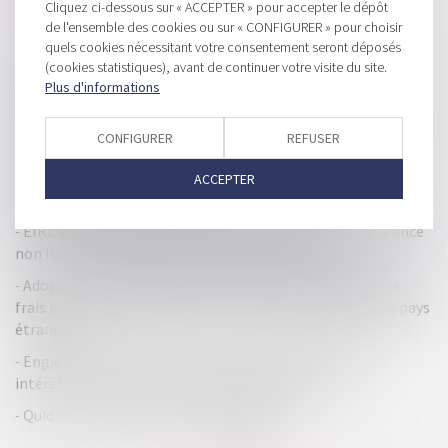
Pluralité d'inscriptions modificatives au RCS
Cliquez ci-dessous sur « ACCEPTER » pour accepter le dépôt
de l'ensemble des cookies ou sur « CONFIGURER » pour choisir
L'accord "Fiscalis" salué par la commission européenne
quels cookies nécessitant votre consentement seront déposés
(cookies statistiques), avant de continuer votre visite du site.
Quelles recommandations de la Cour des comptes en
Plus d'informations
matière de dépenses fiscales en faveur du logement ?
Mise à jour de la franchise des impôts commerciaux pour
CONFIGURER
REFUSER
2019
Le gouvernement étudie la possibilité de supprimer la
ACCEPTER
déclaration fiscale obligatoire
EIRL en redressement et admission au passif d’une créance
non liée à l’activité professionnelle du débiteur
Adoption d'un règlement européen sur la différence des
frais bancaires appliqués entre le pays de résidence et le pays
étranger
Engie condamné à un million d’euros de dommages et
intérêts envers EDF pour démarchages abusifs
Quid du compte bancaire professionnel