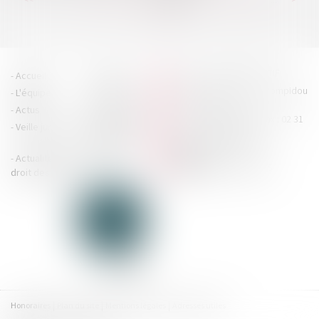
>>
HOUDAN LEGRAND RÉTIF
Accueil
Cabinet
4 boulevard Georges Pompidou
L'équipe
Nos missions
- 14000 CAEN
Actus
Contact
Tél : 02 31 29 20 20 - Fax : 02 31
Veille juridique
Actualités en
29 20 25
accueil@hlr-
droit social
avocats.fr
Actualités en
Articles
CONTACTEZ-NOUS
droit des affaires
Honoraires
Plan du site
Mentions légales
Adresses utiles