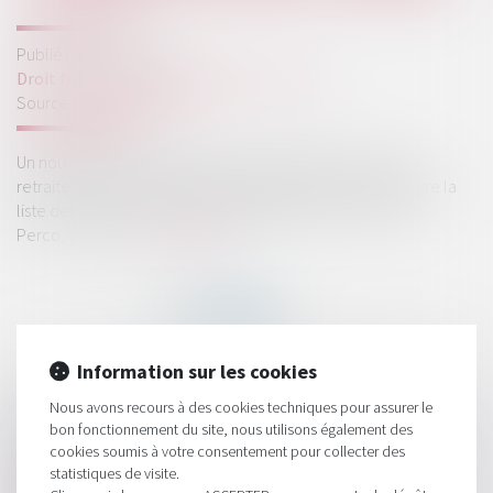
Publié le :
27/07/2022
Droit fiscal
/
Fiscalité des professionnels
Source :
www.legifiscal.fr
Un nouvel outil dédié Depuis le 5 juillet 2022, le site info-
retraite.fr se dote d’une rubrique supplémentaire. Il intègre la
liste des produits retraites supplémentaires : Perp, PER,
Perco, contrats ...
Lire la suite
Information sur les cookies
HISTORIQUE
Nous avons recours à des cookies techniques pour assurer le
bon fonctionnement du site, nous utilisons également des
Le Kbis d'une SAS ne prouve pas que son directeur général
cookies soumis à votre consentement pour collecter des
statistiques de visite.
peut la représenter à l'égard des tiers