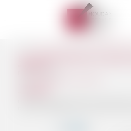
Accueil
Les opérations de fusion-acquisition dans les énergies reno
Vous êtes ici :
LES OPÉRATIONS DE FUSION-
Publié le :
04/07/2025
Droit des sociétés
/
Fusions et acquisitions
Source :
kpmg.com
Porté par des méga-deals ambitieux, des levées de fonds re
recomposition stratégique. Dans un environnement complexe,