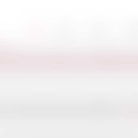
Cabinet
L'équipe
Nos mi
Accueil
uvelables
ACQUISITION DANS LES ÉNERGIES
cord et un regain d’intérêt pour la transition énergétique, le marc
 mais porteur, comment les investisseurs s’adaptent-ils ?...
Lire la 