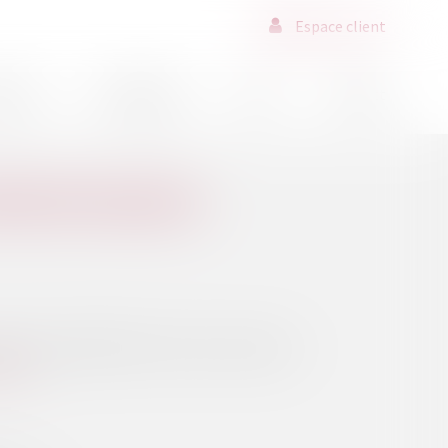
Espace client
ssions
Déontologie
Actus
Contact
 RENOUVELABLES
hé français du M&A EnR entre dans une phase de
suite