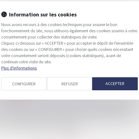
Information sur les cookies
Nous avons recours à des cookies techniques pour assurer le bon
fonctionnement du site, nous utilisons également des cookies soumis à votre
sance paisible des locaux
consentement pour collecter des statistiques de visite.
Cliquez ci-dessous sur « ACCEPTER » pour accepter le dépôt de l'ensemble
levés
des cookies ou sur « CONFIGURER » pour choisir quels cookies nécessitant
votre consentement seront déposés (cookies statistiques), avant de
our les loueurs meublés ?
continuer votre visite du site.
s entreprises franciliennes
Plus d'informations
ppréciation de la connaissance du vice par le consommateur
ACCEPTER
CONFIGURER
REFUSER
 l'ex-employée vedette d'OpenAI
 renouvelables
’Autorité de la concurrence : dernières précisions jurisprudentiell
le ne dépend pas de la caractérisation d’une insuffisance d’actif !
 cas de cession globale de l’immeuble !