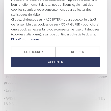
bon fonctionnement du site, nous utilisons également des
HISTORIQUE
cookies soumis à votre consentement pour collecter des
statistiques de visite.
PLF 2024 : VERS DE NOUVELLES RÈGLES D’IMPOSITION
Cliquez ci-dessous sur « ACCEPTER » pour accepter le dépôt
POUR LES MEUBLÉS DE TOURISME
de l'ensemble des cookies ou sur « CONFIGURER » pour choisir
quels cookies nécessitant votre consentement seront déposés
CPC, art. 145 : risque avéré de concurrence déloyale des
(cookies statistiques), avant de continuer votre visite du site.
dirigeants
Plus d'informations
Seules les dettes non professionnelles peuvent bénéficier
des mesures de traitement du surendettement des
CONFIGURER
REFUSER
particuliers
ACCEPTER
Numalis lève 5 millions d’euros pour ses solutions de
validation des algorithmes d'IA par méthode formelle
PLF 2024 : extension du taux de TVA à 5,5% pour de nouveaux
produits et prestations de services
Les avis de CFE 2023 sont en ligne
AVIS D’IR ÉMIS EN DÉCEMBRE : LA DATE D’APPLICATION DE
LA MAJORATION POUR PAIEMENT TARDIF MODIFIÉE