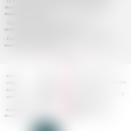
Le non-respect des conditions suspendant la clause
résolutoire emporte son acquisition, peu importe la
mauvaise foi du bailleur
Transmission d’entreprise aux proches : vers un
renforcement de l’abattement fiscal
Franchise : l’étude de marché local doit représenter le
marché de manière sincère
...
...
<<
<
84
85
86
87
88
89
90
>
>>
HOUDAN LEGRAND RÉTIF
Accueil
Cabinet
4 boulevard Georges Pompidou
L'équipe
Nos missions
- 14000 CAEN
Actus
Contact
Tél : 02 31 29 20 20 - Fax : 02 31
Veille juridique
Actualités en
29 20 25
accueil@hlr-
droit social
avocats.fr
Actualités en
Articles
CONTACTEZ-NOUS
droit des affaires