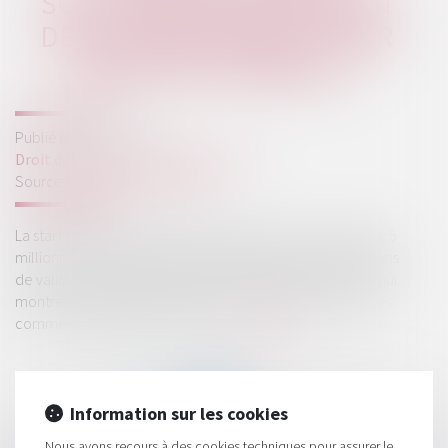
SOLUTIONS DE VALIDATION
DES ALGORITHMES D'IA PAR
MÉTHODE FORMELLE
Publié le :
15/11/2023
Droit des sociétés
/
Levées de fonds
Source :
www.usine-digitale.fr
La start-up tricolore Numalis a finalisé un tour de table de 5
millions d’euros pour développer et déployer ses solutions
de validation d’algorithmes d’IA par méthode formelle, qui
montrent un intérêt particulier dans des secteurs critiques
comme la défense ou la santé...
Lire la suite
Information sur les cookies
Nous avons recours à des cookies techniques pour assurer le