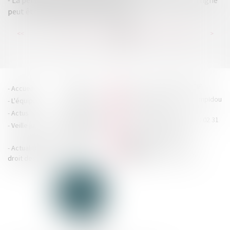
La personne qui vend des biens sur une plateforme en ligne
peut être qualifiée de professionnel
...
...
<<
<
230
231
232
233
234
235
236
>
>>
HOUDAN LEGRAND RÉTIF
Accueil
Cabinet
4 boulevard Georges Pompidou
L'équipe
Nos missions
- 14000 CAEN
Actus
Contact
Tél : 02 31 29 20 20 - Fax : 02 31
Veille juridique
Actualités en
29 20 25
accueil@hlr-
droit social
avocats.fr
Actualités en
Articles
CONTACTEZ-NOUS
droit des affaires