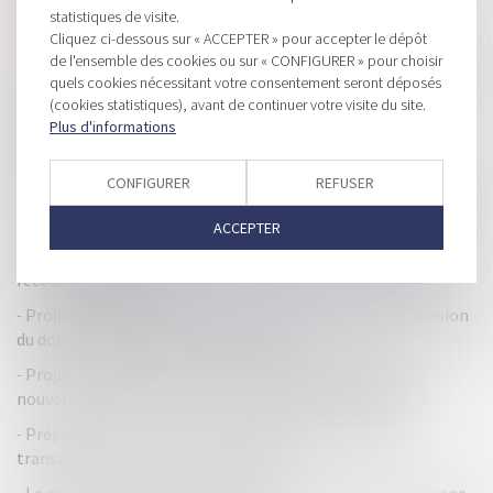
statistiques de visite.
Note de frais : les entreprises abandonnent 40% de la TVA
Cliquez ci-dessous sur « ACCEPTER » pour accepter le dépôt
au Fisc
de l'ensemble des cookies ou sur « CONFIGURER » pour choisir
TVA réduite pour les publications électroniques : la directive
quels cookies nécessitant votre consentement seront déposés
européenne publiée
(cookies statistiques), avant de continuer votre visite du site.
Plus d'informations
Sociétés : validation de l'exclusion d'un associé décidée à
l'unanimité des voix moins celle de l'intéressé
CONFIGURER
REFUSER
Les doggy bags seront obligatoires dans les restaurants dès
2021
ACCEPTER
Prorogation du délai d’examen de clôture de la liquidation :
recours impossible
Projet de loi Pacte après lecture par les députés : extension
du domaine du prêt entre entreprises
Projet de loi Pacte après lecture par les députés : de
nouvelles missions pour les commissaires aux comptes
Préjudice corporel : les rentes viagères issues d’une
transaction sont exonérées d’impôt