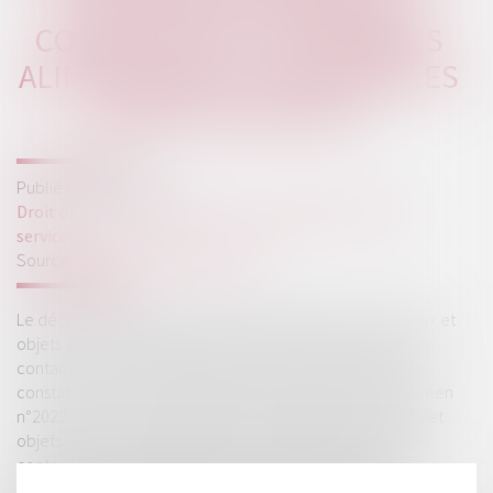
DESTINÉS À ENTRER EN
CONTACT AVEC LES DENRÉES
ALIMENTAIRES : DE NOUVELLES
RÈGLES ÉDICTÉES !
Publié le :
01/05/2024
Droit de la consommation
/
Conformité des biens et
services
Source :
www.lemag-juridique.com
Le décret n°2024-372 du 23 avril 2024 relatif aux matériaux et
objets en matière plastique recyclée destinés à entrer en
contact avec des denrées alimentaires, a pour objet de
constater que certaines dispositions du règlement européen
n°2022/1616 du 15 septembre 2022 relatif aux matériaux et
objets en matière plastique recyclée destinés à entrer en
contact avec des denrées alimentaires et abrogeant le
règlement CE n°282/2008, constituent des mesures