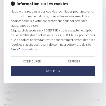
Information sur les cookies
d’exécution de l’article L.412-1 du Code de la
consommation...
Lire la suite
Nous avons recours à des cookies techniques pour assurer le
bon fonctionnement du site, nous utilisons également des
cookies soumis à votre consentement pour collecter des
statistiques de visite.
Cliquez ci-dessous sur « ACCEPTER » pour accepter le dépôt
de l'ensemble des cookies ou sur « CONFIGURER » pour choisir
quels cookies nécessitant votre consentement seront déposés
(cookies statistiques), avant de continuer votre visite du site.
HISTORIQUE
Plus d'informations
Matériaux et d’objets en matière plastique recyclée destinés
à entrer en contact avec les denrées alimentaires : de
CONFIGURER
REFUSER
nouvelles règles édictées !
ACCEPTER
FISCAL – Impôt de solidarité sur la fortune (ISF) : quel
impact pour les dettes contestées ?
Clause de non-concurrence et primauté de la force
obligatoire des contrats
Précisions sur les conditions du relevé de forclusion en cas
de contestation du montant de la créance