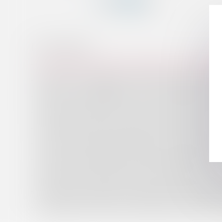
HISTORIQUE
Loi de finances pour 2024 : la suppression de la CVAE e
Pacte Dutreil et engagement réputé acquis, quid de la d
Précisions sur l’engagement de la responsabilité des cré
Loi de finances 2024 : les mesures concernant l’immobil
Fiscalité des associés de sociétés d’exercice libéral : ce 
Le choix de la méthode d’évaluation du complément de 
L'entreprise aérospatiale LATITUDE lève 27 M€ en Série
Création d’une exonération de taxe d’habitation pour l
Loi de finances pour 2024 : le régime fiscal du plan d’ép
Conséquences de l’offre de renouvellement du bail à des 