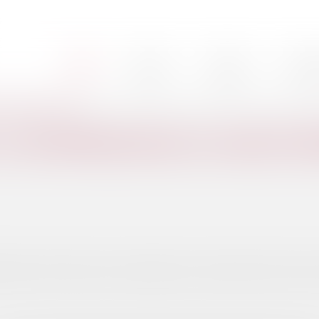
Cabinet
L'équipe
Nos mi
Accueil
ééchelonnée jusqu'en 2027
: LA SUPPRESSION DE LA CVAE ES
t qu'en 2027 sauf pour les redevables de la cotisation minimum pour l