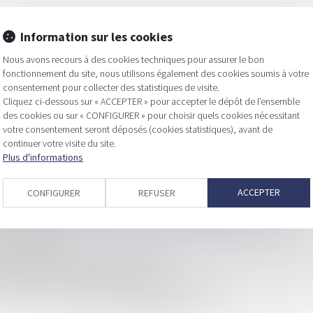
Information sur les cookies
Nous avons recours à des cookies techniques pour assurer le bon
fonctionnement du site, nous utilisons également des cookies soumis à votre
consentement pour collecter des statistiques de visite.
st rééchelonnée jusqu'en 2027
Cliquez ci-dessous sur « ACCEPTER » pour accepter le dépôt de l'ensemble
irection de la société à compter de la transmission ?
des cookies ou sur « CONFIGURER » pour choisir quels cookies nécessitant
votre consentement seront déposés (cookies statistiques), avant de
anciers : le cas de fraude
continuer votre visite du site.
ier
Plus d'informations
qui change depuis le 1er janvier 2024
ACCEPTER
CONFIGURER
REFUSER
prix est fonction de la commune intention des parties
 B
es associations
argne avenir climat (Péac) est défini
clauses et conditions différentes du bail expiré