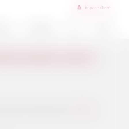
Espace client
ssions
Déontologie
Actus
Contact
T RÉÉCHELONNÉE JUSQU'EN
esquels elle sera effective dès 2024...
Lire la suite