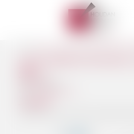
Accueil
Loi de finances pour 2024 : la suppression de la CVAE est r
Vous êtes ici :
LOI DE FINANCES POUR 2024 
2027
Publié le :
06/02/2024
Droit fiscal
/
Fiscalité locale
Source :
www.efl.fr
La suppression totale de la CVAE ne prendra finalement effe