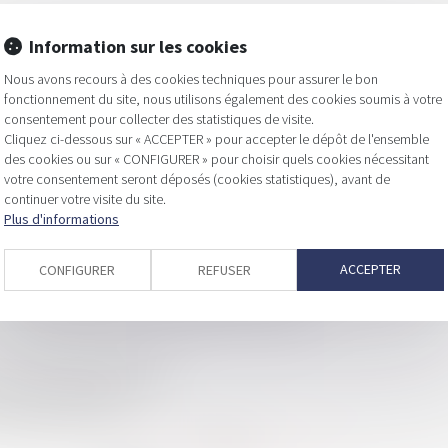
Information sur les cookies
Nous avons recours à des cookies techniques pour assurer le bon
fonctionnement du site, nous utilisons également des cookies soumis à votre
s
consentement pour collecter des statistiques de visite.
Cliquez ci-dessous sur « ACCEPTER » pour accepter le dépôt de l'ensemble
 passer la pilule fiscale
des cookies ou sur « CONFIGURER » pour choisir quels cookies nécessitant
votre consentement seront déposés (cookies statistiques), avant de
ise
continuer votre visite du site.
Plus d'informations
ACCEPTER
CONFIGURER
REFUSER
s modalités de la scission de Vivendi : voir la décision du 22 avril 
on de primes d’émission et abattement renforcé
25 - Informations rapides
oyenne ont la cote !