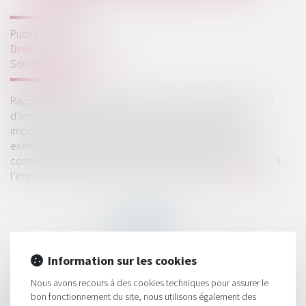
Publié le :
13/02/2019
Droit fiscal
Source :
www.lexplicite.fr
Rappelons qu’un contribuable qui obtient un dégrèvement
d’impôt doit l’ajouter à son revenu ou à son résultat
imposable si l’impôt avait été initialement déduit (cas par
exemple d’un dégrèvement de taxe foncière ou de
contribution économique territoriale), tandis qu’il échappe à
l’imposition si l’impôt n’avait pas été déduit...
Lire la suite
Information sur les cookies
HISTORIQUE
Nous avons recours à des cookies techniques pour assurer le
bon fonctionnement du site, nous utilisons également des