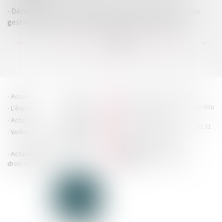
Décision du Conseil d'Etat en matière d'acte anormal de
gestion portant sur un appauvrissement volontaire
...
...
<<
<
225
226
227
228
229
230
231
>
>>
HOUDAN LEGRAND RÉTIF
Accueil
Cabinet
4 boulevard Georges Pompidou
L'équipe
Nos missions
- 14000 CAEN
Actus
Contact
Tél : 02 31 29 20 20 - Fax : 02 31
Veille juridique
Actualités en
29 20 25
accueil@hlr-
droit social
avocats.fr
Actualités en
Articles
CONTACTEZ-NOUS
droit des affaires