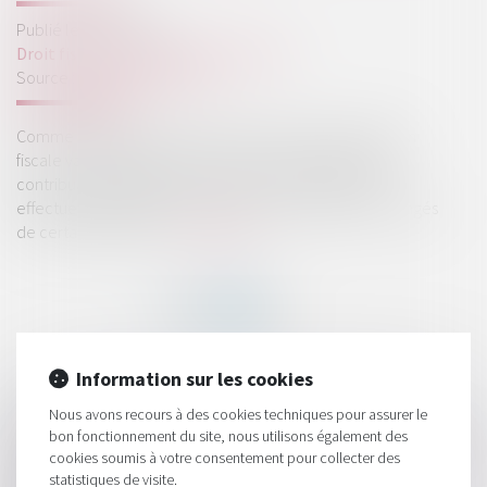
Publié le :
20/07/2021
Droit fiscal
/
Fiscalité des particuliers
Source :
www.lerevenu.com
Comme chaque année au cœur de l’été, l’administration
fiscale va distribuer le solde des crédits d’impôts aux
contribuables éligibles. Selon les cas, le virement sera
effectué le 20 juillet ou le 6 août. De quoi égayer les congés
de certains aoutiens...
Lire la suite
Information sur les cookies
HISTORIQUE
Nous avons recours à des cookies techniques pour assurer le
bon fonctionnement du site, nous utilisons également des
Soumission des créances salariales au principe de l’arrêt des
cookies soumis à votre consentement pour collecter des
poursuites individuelles
statistiques de visite.