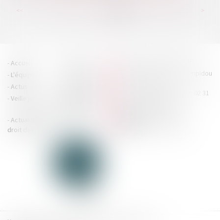
...
...
<<
<
154
155
156
157
158
159
160
>
>>
HOUDAN LEGRAND RÉTIF
Accueil
Cabinet
4 boulevard Georges Pompidou
L'équipe
Nos missions
- 14000 CAEN
Actus
Contact
Tél : 02 31 29 20 20 - Fax : 02 31
Veille juridique
Actualités en
29 20 25
accueil@hlr-
droit social
avocats.fr
Actualités en
Articles
CONTACTEZ-NOUS
droit des affaires