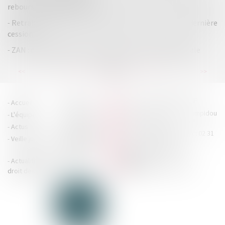
rebours en matière fiscale
Retrait litigieux : le prix à rembourser est celui de la dernière
cession
ZAN : des députées veulent réorienter la fiscalité locale
...
...
<<
<
21
22
23
24
25
26
27
>
>>
HOUDAN LEGRAND RÉTIF
Accueil
Cabinet
4 boulevard Georges Pompidou
L'équipe
Nos missions
- 14000 CAEN
Actus
Contact
Tél : 02 31 29 20 20 - Fax : 02 31
Veille juridique
Actualités en
29 20 25
accueil@hlr-
droit social
avocats.fr
Actualités en
Articles
CONTACTEZ-NOUS
droit des affaires