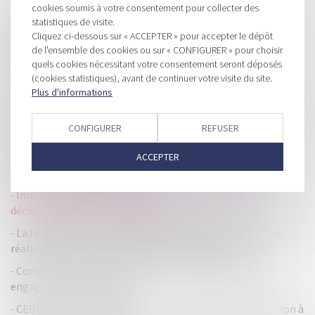
cookies soumis à votre consentement pour collecter des
HISTORIQUE
statistiques de visite.
Cliquez ci-dessous sur « ACCEPTER » pour accepter le dépôt
Taxe foncière : propriétaire ou locataire, qui paie quoi en
de l'ensemble des cookies ou sur « CONFIGURER » pour choisir
2025 ?
quels cookies nécessitant votre consentement seront déposés
(cookies statistiques), avant de continuer votre visite du site.
Clause d’indexation illicite : seule la stipulation prohibée
Plus d'informations
peut être écartée
Dernières précisions sur l’effacement partiel des dettes et le
CONFIGURER
REFUSER
devenir de la résidence principale
Pas de coup de rabot sur la TVA : les auto-entrepreneurs
ACCEPTER
obtiennent un sursis fiscal
Impôts 2025 : tout savoir pour bien remplir votre
déclaration de biens immobiliers
La licitation d’un bien indivis ne relève pas du régime de
réalisation des actifs de la procédure collective
Conseiller en investissements : une information floue
engage sa responsabilité
CEDH : première décision sur un soupçon de discrimination à