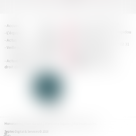
>>
HOUDAN LEGRAND RÉTIF
Accueil
Cabinet
4 boulevard Georges Pompidou
L'équipe
Nos missions
- 14000 CAEN
Actus
Contact
Tél : 02 31 29 20 20 - Fax : 02 31
Veille juridique
Actualités en
29 20 25
accueil@hlr-
droit social
avocats.fr
Actualités en
Articles
CONTACTEZ-NOUS
droit des affaires
Honoraires
Plan du site
Mentions légales
Adresses utiles
Septeo Digital & Services © 2018