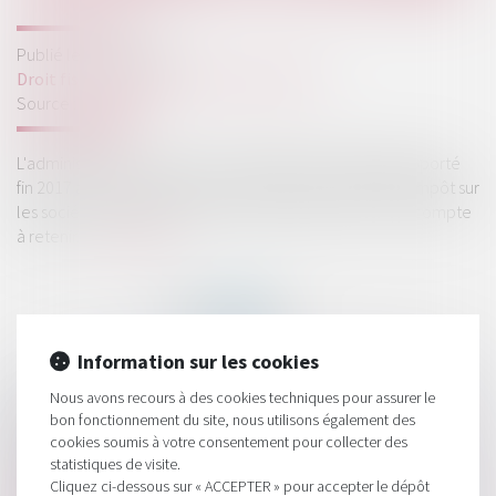
Publié le :
25/09/2018
Droit fiscal
/
Fiscalité des professionnels
Source :
www.efl.fr
L'administration commente l'aménagement législatif apporté
fin 2017 aux modalités de la baisse du taux normal de l'impôt sur
les sociétés. A cette occasion, elle clarifie le taux de l'acompte
à retenir...
Lire la suite
Information sur les cookies
Nous avons recours à des cookies techniques pour assurer le
HISTORIQUE
bon fonctionnement du site, nous utilisons également des
cookies soumis à votre consentement pour collecter des
Responsabilité du garant d'un agent immobilier
statistiques de visite.
Cliquez ci-dessous sur « ACCEPTER » pour accepter le dépôt
Impôt sur les sociétés : Bercy précise les modalités de la