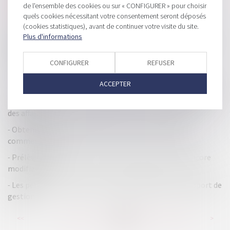
de l'ensemble des cookies ou sur « CONFIGURER » pour choisir
baisse du taux normal
quels cookies nécessitant votre consentement seront déposés
Les victimes d'ententes demandent des indemnités
(cookies statistiques), avant de continuer votre visite du site.
Plus d'informations
Bientôt une allocation pour les indépendants en cessation
d'activité
CONFIGURER
REFUSER
Profession libérale : les obligations comptables
ACCEPTER
On peut payer son IFI avec une œuvre d’art ou un immeuble
Le projet de loi Pacte comporte diverses mesures en droit
des affaires
Obtenir l'aval de l'administration sur vos garanties
commerciales
Prélèvement à la source : les options de taux sont encore
modifiables
Les petites sociétés commerciales dispensées du rapport de
gestion
...
...
<<
<
235
236
237
238
239
240
241
>