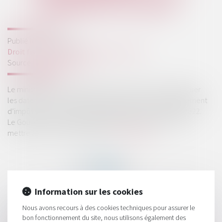
PAIEMENT DU SOLDE
Publié le :
29/06/2022
Droit fiscal
/
Fiscalité des professionnels
Source :
www.legifiscal.fr
Le ministère de l’Économie, des Finances vient de divulguer
les dates où les contribuables recevront leur remboursement
d’impôt sur le revenu ou seront prélevés du solde d’IR 2022.
Le Gouvernement rappelle également l'importance de
mettre à jour ses coordonnées...
Lire la suite
Information sur les cookies
Nous avons recours à des cookies techniques pour assurer le
HISTORIQUE
bon fonctionnement du site, nous utilisons également des