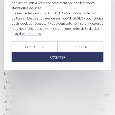
cookies soumis à votre consentement pour collecter des
Remises et délais de paiement dans le cadre du plan de
statistiques de visite.
continuation
Cliquez ci-dessous sur « ACCEPTER » pour accepter le dépôt
Impôt sur le revenu : calendrier de remboursement ou de
de l'ensemble des cookies ou sur « CONFIGURER » pour choisir
quels cookies nécessitant votre consentement seront déposés
paiement du solde
(cookies statistiques), avant de continuer votre visite du site.
Une convention de compte courant d’associé peut faire
Plus d'informations
l’objet d’une expertise de gestion
Taux de TVA : une nouvelle directive européenne
CONFIGURER
REFUSER
BNC : quelle déduction pour les frais liés à l'utilisation de
ACCEPTER
vélos électriques ?
Liquidation judiciaire et divorce d'un entrepreneur :
logement familial saisissable
Le Conseil d'Etat confirme une mesure pour contenir les
factures d'électricité
Conseil d’État : conformité de l’amende pour défaut de DEB
et DES
Identification des actionnaires : décret d’application de la