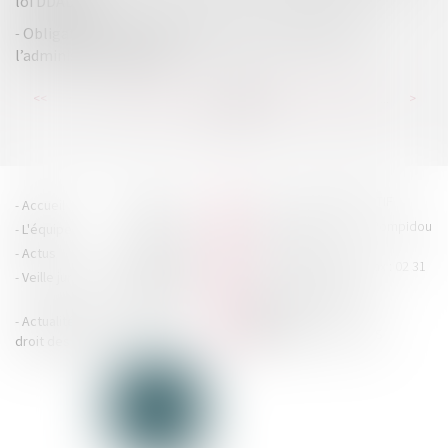
loi DDADUE
Obligation au passif des associés : les précisions de
l’administration fiscale
...
...
<<
<
129
130
131
132
133
134
135
>
>>
HOUDAN LEGRAND RÉTIF
Accueil
Cabinet
4 boulevard Georges Pompidou
L'équipe
Nos missions
- 14000 CAEN
Actus
Contact
Tél : 02 31 29 20 20 - Fax : 02 31
Veille juridique
Actualités en
29 20 25
accueil@hlr-
droit social
avocats.fr
Actualités en
Articles
CONTACTEZ-NOUS
droit des affaires