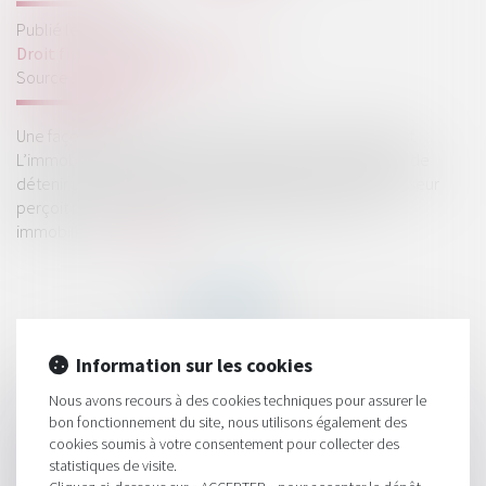
Publié le :
11/01/2024
Droit fiscal
/
Fiscalité immobilière
Source :
www.legifiscal.fr
Une façon particulière d’investir dans l’immobilier locatif.
L’immobilier fractionné permet à plusieurs investisseurs de
détenir une partie d’un bien immobilier. Chaque investisseur
perçoit une partie des revenus générés par un bien
immobilier...
Lire la suite
Information sur les cookies
HISTORIQUE
Nous avons recours à des cookies techniques pour assurer le
bon fonctionnement du site, nous utilisons également des
Frais de développement : l’option comptable détermine le
cookies soumis à votre consentement pour collecter des
statistiques de visite.
traitement fiscal