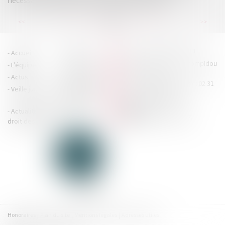
nécessaire exigibilité de la créance à son égard
...
...
<<
<
78
79
80
81
82
83
84
>
>>
HOUDAN LEGRAND RÉTIF
Accueil
Cabinet
4 boulevard Georges Pompidou
L'équipe
Nos missions
- 14000 CAEN
Actus
Contact
Tél : 02 31 29 20 20 - Fax : 02 31
Veille juridique
Actualités en
29 20 25
accueil@hlr-
droit social
avocats.fr
Actualités en
Articles
CONTACTEZ-NOUS
droit des affaires
Honoraires
Plan du site
Mentions légales
Adresses utiles