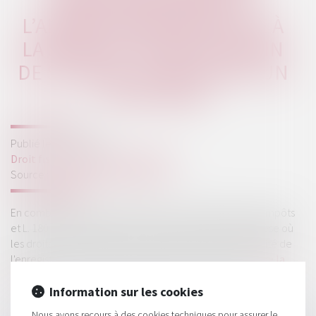
DROIT DE REPRISE DE
L’ADMINISTRATION FISCALE À
LA SUITE D’UN DÉPÔT EN FIN
DE SEMAINE, JUSTE AVANT UN
JOUR FÉRIÉ
Publié le :
30/05/2024
Droit fiscal
/
Fiscalité immobilière
Source :
www.lemag-juridique.com
En combinaison des articles 1703 du code général des impôts
et L. 180 du livre des procédures fiscales, dans l'hypothèse où
les droits ont été payés au jour du dépôt et où la formalité de
l'enregistrement a été acceptée par le comptable,...
Lire la
suite
Information sur les cookies
Nous avons recours à des cookies techniques pour assurer le