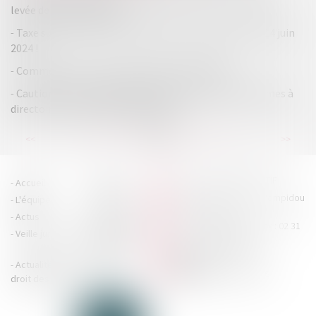
levée de fonds de 5,2 M€
Taxe sur les surfaces commerciales : à payer pour le 14 juin
2024 !
Commerçants : prenez date des soldes d’été !
Cautions, avals et garanties dans les sociétés anonymes à
directoire et conseil de surveillance
...
...
<<
<
64
65
66
67
68
69
70
>
>>
HOUDAN LEGRAND RÉTIF
Accueil
Cabinet
4 boulevard Georges Pompidou
L'équipe
Nos missions
- 14000 CAEN
Actus
Contact
Tél : 02 31 29 20 20 - Fax : 02 31
Veille juridique
Actualités en
29 20 25
accueil@hlr-
droit social
avocats.fr
Actualités en
Articles
CONTACTEZ-NOUS
droit des affaires