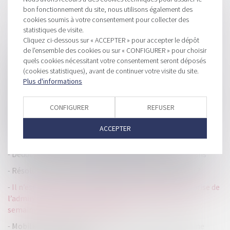
bon fonctionnement du site, nous utilisons également des
cookies soumis à votre consentement pour collecter des
statistiques de visite.
Cliquez ci-dessous sur « ACCEPTER » pour accepter le dépôt
HISTORIQUE
de l'ensemble des cookies ou sur « CONFIGURER » pour choisir
quels cookies nécessitant votre consentement seront déposés
Première levée de fonds pour Belledonne, la marque de
(cookies statistiques), avant de continuer votre visite du site.
Plus d'informations
sneakers qui monte
Exonération de la taxe sur la valeur vénale des immeubles :
CONFIGURER
REFUSER
la nécessaire déclaration de ses associés et actionnaires
détenant plus de 1% des parts ou actions
ACCEPTER
Impôts locaux 2024 : pas de grandes envolées
Déduction pour accueil d'une personne de plus de 75 ans
Résolution du plan de sauvegarde pour fraude à la loi ?
Il n’est pas possible d’allonger le délai du droit de reprise de
l’administration fiscale à la suite d’un dépôt en fin de
semaine, juste avant un jour férié
Mobilier reconditionné : L'entreprise SCOP3 boucle une