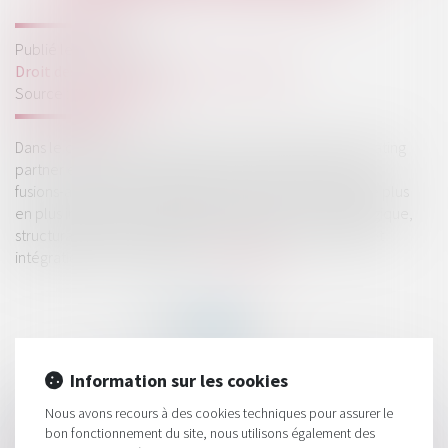
Publié le :
18/04/2025
Droit des sociétés
/
Fusions et acquisitions
Source :
www.beaboss.fr
Dans le contexte économique incertain de 2025, l'operating
partner est en train de devenir un maillon essentiel des
fusions-acquisitions. Jadis intervenant ponctuel, il est de plus
en plus impliqué aux différentes étapes : analyse stratégique,
structuration financière (IBR), audit opérationnel (OBR) et
intégration post-acquisition...
Lire la suite
Information sur les cookies
HISTORIQUE
Nous avons recours à des cookies techniques pour assurer le
bon fonctionnement du site, nous utilisons également des