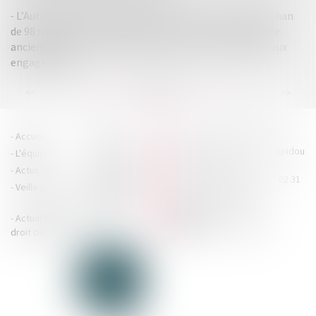
L’Autorité de la concurrence autorise le rachat par Auchan
de 98 magasins de distribution à dominante alimentaire
anciennement sous enseigne Casino, sous réserve de deux
engagements
...
...
<<
<
28
29
30
31
32
33
34
>
>>
HOUDAN LEGRAND RÉTIF
Accueil
Cabinet
4 boulevard Georges Pompidou
L'équipe
Nos missions
- 14000 CAEN
Actus
Contact
Tél : 02 31 29 20 20 - Fax : 02 31
Veille juridique
Actualités en
29 20 25
accueil@hlr-
droit social
avocats.fr
Actualités en
Articles
CONTACTEZ-NOUS
droit des affaires